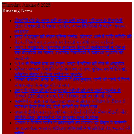
Thursday, August 6 2026
Breaking News
वीआईपी दौरे के समय बनी सड़क बनी आफत, पतिलार के मिश्रौली
टोला में बदहाली से बेहाल ग्रामीण, जनप्रतिनिधियों के प्रति गहराया
आक्रोश
बगहा में चहलूम को लेकर पुलिस मुस्तैद: चौतरवा थाने में शांति समिति की
बैठक, नियमों का उल्लंघन करने वालों पर होगी सख्त कार्रवाई
बगहा-1 प्रखंड के प्राथमिक स्वास्थ्य केंद्र में जलनिकासी न होने से
बढ़ा बीमारियों का खतरा, स्थानीय निवासियों ने व्यवस्था सुधारने की
उठाई मांग।
VTR से निकले बाघ का हमला, बगहा में महिला की मौत से आक्रोश
पतिलार पंचायत में फॉगिंग अभियान का आगाज, मुखिया प्रतिनिधि डॉ.
अभिषेक मिश्रा ने किया मशीन का शुभारंभ
पश्चिम चंपारण: बगहा के पतिलार में बड़ा हादसा, पानी भरे गड्ढे में गिरने
से एक साल के मासूम की गई जान
बगहा में पुलिस की बड़ी स्ट्राइक: मरीजों को ढोने वाली एम्बुलेंस से
निकली 157 लीटर शराब, UP से बिहार लाई जा रही थी खेप
ग्रामीणों के इलाज से खिलवाड़: बगहा में औचक निरीक्षण के दौरान दो
स्वास्थ्य केंद्र मिले बंद, दोषी कर्मियों पर गिरेगी गाज
बगहा में टीबी मुक्त भारत अभियान: मरीजों को मिली पोषण पोटली और
टीपीटी किट, अफसरों ने दिए सेहतमंद रहने के टिप्स
अरवल में सिविल सर्जन से बदसलूकी का मामला: पूरे बिहार में डॉक्टरों
का हल्लाबोल, बगहा के पतिलार एपीएचसी में भी ओपीडी बंद, भटकते रहे
मरीज