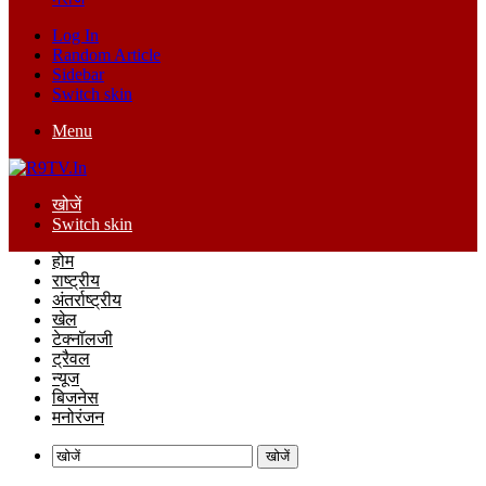
Log In
Random Article
Sidebar
Switch skin
Menu
खोजें
Switch skin
होम
राष्ट्रीय
अंतर्राष्ट्रीय
खेल
टेक्नॉलजी
ट्रैवल
न्यूज
बिजनेस
मनोरंजन
खोजें