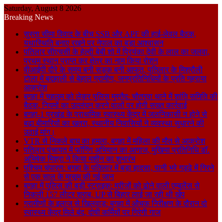
Saturday, August 8 2026
Breaking News
सुस्ता सीमा विवाद के बीच SSB और APF की हाई-लेवल बैठक,
यथास्थिति बनाए रखने पर नेपाल का बड़ा आश्वासन
पतिलार सीएचसी के हेल्दी बेबी शो में प्रियंका देवी के लाल का जलवा,
प्रथम स्थान प्राप्त कर क्षेत्र का नाम किया रोशन
वीआईपी दौरे के समय बनी सड़क बनी आफत, पतिलार के मिश्रौली
टोला में बदहाली से बेहाल ग्रामीण, जनप्रतिनिधियों के प्रति गहराया
आक्रोश
बगहा में चहलूम को लेकर पुलिस मुस्तैद: चौतरवा थाने में शांति समिति की
बैठक, नियमों का उल्लंघन करने वालों पर होगी सख्त कार्रवाई
बगहा-1 प्रखंड के प्राथमिक स्वास्थ्य केंद्र में जलनिकासी न होने से
बढ़ा बीमारियों का खतरा, स्थानीय निवासियों ने व्यवस्था सुधारने की
उठाई मांग।
VTR से निकले बाघ का हमला, बगहा में महिला की मौत से आक्रोश
पतिलार पंचायत में फॉगिंग अभियान का आगाज, मुखिया प्रतिनिधि डॉ.
अभिषेक मिश्रा ने किया मशीन का शुभारंभ
पश्चिम चंपारण: बगहा के पतिलार में बड़ा हादसा, पानी भरे गड्ढे में गिरने
से एक साल के मासूम की गई जान
बगहा में पुलिस की बड़ी स्ट्राइक: मरीजों को ढोने वाली एम्बुलेंस से
निकली 157 लीटर शराब, UP से बिहार लाई जा रही थी खेप
ग्रामीणों के इलाज से खिलवाड़: बगहा में औचक निरीक्षण के दौरान दो
स्वास्थ्य केंद्र मिले बंद, दोषी कर्मियों पर गिरेगी गाज