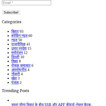
Categories
बिहार
93
ब्रेकिंग न्यूज
60
न्यूज
50
राजनीतिक
41
उत्तर प्रदेश
15
मनोरंजन
12
दिल्ली
10
शिक्षा
8
रोचक समाचार
6
अंतर्राष्ट्रीय
4
नौकरी
4
खेल
3
पंजाब
2
Trending Posts
सुस्ता सीमा विवाद के बीच SSB और APF की हाई-लेवल बैठक,