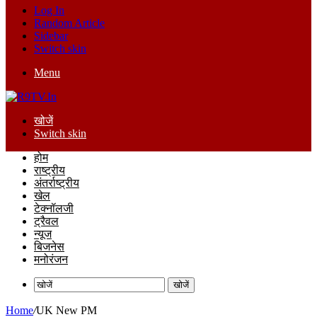
Log In
Random Article
Sidebar
Switch skin
Menu
खोजें
Switch skin
होम
राष्ट्रीय
अंतर्राष्ट्रीय
खेल
टेक्नॉलजी
ट्रैवल
न्यूज
बिजनेस
मनोरंजन
खोजें
Home
/
UK New PM