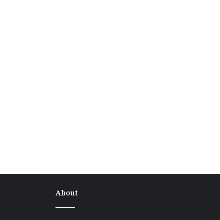
About
वीआईपी
दौरे
के