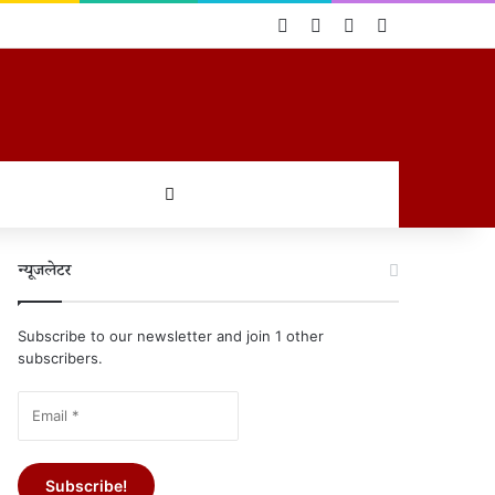
Log In
Random Article
Sidebar
Switch skin
खोजें
न्यूजलेटर
Subscribe to our newsletter and join 1 other
subscribers.