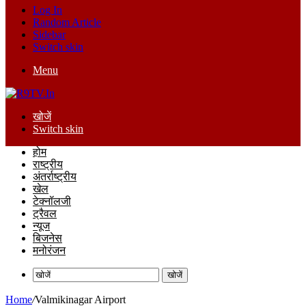
Log In
Random Article
Sidebar
Switch skin
Menu
खोजें
Switch skin
होम
राष्ट्रीय
अंतर्राष्ट्रीय
खेल
टेक्नॉलजी
ट्रैवल
न्यूज
बिजनेस
मनोरंजन
खोजें
Home
/
Valmikinagar Airport