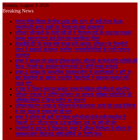
Sunday, August 9 2026
Breaking News
सुस्ता सीमा विवाद के बीच SSB और APF की हाई-लेवल बैठक,
यथास्थिति बनाए रखने पर नेपाल का बड़ा आश्वासन
पतिलार सीएचसी के हेल्दी बेबी शो में प्रियंका देवी के लाल का जलवा,
प्रथम स्थान प्राप्त कर क्षेत्र का नाम किया रोशन
वीआईपी दौरे के समय बनी सड़क बनी आफत, पतिलार के मिश्रौली
टोला में बदहाली से बेहाल ग्रामीण, जनप्रतिनिधियों के प्रति गहराया
आक्रोश
बगहा में चहलूम को लेकर पुलिस मुस्तैद: चौतरवा थाने में शांति समिति की
बैठक, नियमों का उल्लंघन करने वालों पर होगी सख्त कार्रवाई
बगहा-1 प्रखंड के प्राथमिक स्वास्थ्य केंद्र में जलनिकासी न होने से
बढ़ा बीमारियों का खतरा, स्थानीय निवासियों ने व्यवस्था सुधारने की
उठाई मांग।
VTR से निकले बाघ का हमला, बगहा में महिला की मौत से आक्रोश
पतिलार पंचायत में फॉगिंग अभियान का आगाज, मुखिया प्रतिनिधि डॉ.
अभिषेक मिश्रा ने किया मशीन का शुभारंभ
पश्चिम चंपारण: बगहा के पतिलार में बड़ा हादसा, पानी भरे गड्ढे में गिरने
से एक साल के मासूम की गई जान
बगहा में पुलिस की बड़ी स्ट्राइक: मरीजों को ढोने वाली एम्बुलेंस से
निकली 157 लीटर शराब, UP से बिहार लाई जा रही थी खेप
ग्रामीणों के इलाज से खिलवाड़: बगहा में औचक निरीक्षण के दौरान दो
स्वास्थ्य केंद्र मिले बंद, दोषी कर्मियों पर गिरेगी गाज