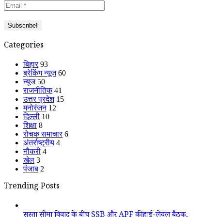
Categories
बिहार
93
ब्रेकिंग न्यूज
60
न्यूज
50
राजनीतिक
41
उत्तर प्रदेश
15
मनोरंजन
12
दिल्ली
10
शिक्षा
8
रोचक समाचार
6
अंतर्राष्ट्रीय
4
नौकरी
4
खेल
3
पंजाब
2
Trending Posts
सुस्ता सीमा विवाद के बीच SSB और APF की हाई-लेवल बैठक,