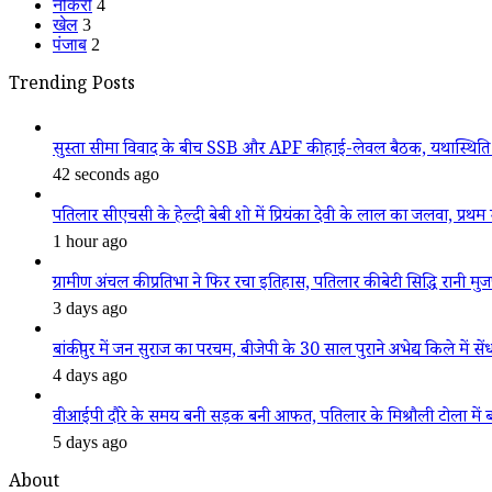
नौकरी
4
खेल
3
पंजाब
2
Trending Posts
सुस्ता सीमा विवाद के बीच SSB और APF की हाई-लेवल बैठक, यथास्थिति 
42 seconds ago
पतिलार सीएचसी के हेल्दी बेबी शो में प्रियंका देवी के लाल का जलवा, प्रथम स
1 hour ago
ग्रामीण अंचल की प्रतिभा ने फिर रचा इतिहास, पतिलार की बेटी सिद्धि रानी मुजफ्फ
3 days ago
बांकीपुर में जन सुराज का परचम, बीजेपी के 30 साल पुराने अभेद्य किले में सें
4 days ago
वीआईपी दौरे के समय बनी सड़क बनी आफत, पतिलार के मिश्रौली टोला में बदहा
5 days ago
About