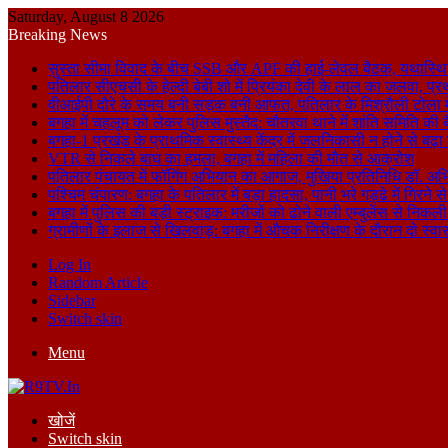
Saturday, August 8 2026
Breaking News
सुस्ता सीमा विवाद के बीच SSB और APF की हाई-लेवल बैठक, यथास्थि
पतिलार सीएचसी के हेल्दी बेबी शो में प्रियंका देवी के लाल का जलवा, प्र
वीआईपी दौरे के समय बनी सड़क बनी आफत, पतिलार के मिश्रौली टोला में
बगहा में चहलूम को लेकर पुलिस मुस्तैद: चौतरवा थाने में शांति समिति की 
बगहा-1 प्रखंड के प्राथमिक स्वास्थ्य केंद्र में जलनिकासी न होने से बढ़
VTR से निकले बाघ का हमला, बगहा में महिला की मौत से आक्रोश
पतिलार पंचायत में फॉगिंग अभियान का आगाज, मुखिया प्रतिनिधि डॉ. अभि
पश्चिम चंपारण: बगहा के पतिलार में बड़ा हादसा, पानी भरे गड्ढे में गिरन
बगहा में पुलिस की बड़ी स्ट्राइक: मरीजों को ढोने वाली एम्बुलेंस से न
ग्रामीणों के इलाज से खिलवाड़: बगहा में औचक निरीक्षण के दौरान दो स्वास्थ्
Log In
Random Article
Sidebar
Switch skin
Menu
खोजें
Switch skin