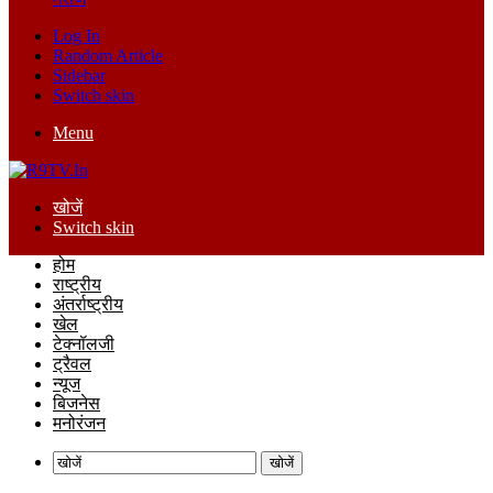
Log In
Random Article
Sidebar
Switch skin
Menu
खोजें
Switch skin
होम
राष्ट्रीय
अंतर्राष्ट्रीय
खेल
टेक्नॉलजी
ट्रैवल
न्यूज
बिजनेस
मनोरंजन
खोजें