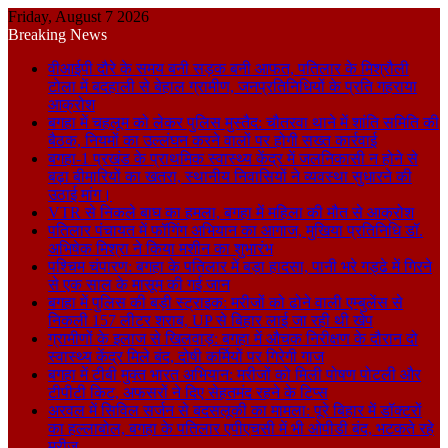
Friday, August 7 2026
Breaking News
वीआईपी दौरे के समय बनी सड़क बनी आफत, पतिलार के मिश्रौली
टोला में बदहाली से बेहाल ग्रामीण, जनप्रतिनिधियों के प्रति गहराया
आक्रोश
बगहा में चहलूम को लेकर पुलिस मुस्तैद: चौतरवा थाने में शांति समिति की
बैठक, नियमों का उल्लंघन करने वालों पर होगी सख्त कार्रवाई
बगहा-1 प्रखंड के प्राथमिक स्वास्थ्य केंद्र में जलनिकासी न होने से
बढ़ा बीमारियों का खतरा, स्थानीय निवासियों ने व्यवस्था सुधारने की
उठाई मांग।
VTR से निकले बाघ का हमला, बगहा में महिला की मौत से आक्रोश
पतिलार पंचायत में फॉगिंग अभियान का आगाज, मुखिया प्रतिनिधि डॉ.
अभिषेक मिश्रा ने किया मशीन का शुभारंभ
पश्चिम चंपारण: बगहा के पतिलार में बड़ा हादसा, पानी भरे गड्ढे में गिरने
से एक साल के मासूम की गई जान
बगहा में पुलिस की बड़ी स्ट्राइक: मरीजों को ढोने वाली एम्बुलेंस से
निकली 157 लीटर शराब, UP से बिहार लाई जा रही थी खेप
ग्रामीणों के इलाज से खिलवाड़: बगहा में औचक निरीक्षण के दौरान दो
स्वास्थ्य केंद्र मिले बंद, दोषी कर्मियों पर गिरेगी गाज
बगहा में टीबी मुक्त भारत अभियान: मरीजों को मिली पोषण पोटली और
टीपीटी किट, अफसरों ने दिए सेहतमंद रहने के टिप्स
अरवल में सिविल सर्जन से बदसलूकी का मामला: पूरे बिहार में डॉक्टरों
का हल्लाबोल, बगहा के पतिलार एपीएचसी में भी ओपीडी बंद, भटकते रहे
मरीज