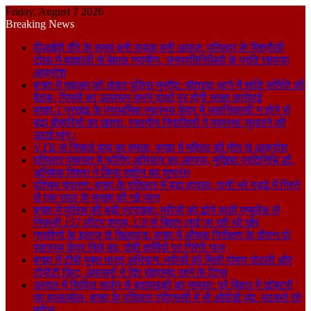
Friday, August 7 2026
Breaking News
वीआईपी दौरे के समय बनी सड़क बनी आफत, पतिलार के मिश्रौली
टोला में बदहाली से बेहाल ग्रामीण, जनप्रतिनिधियों के प्रति गहराया
आक्रोश
बगहा में चहलूम को लेकर पुलिस मुस्तैद: चौतरवा थाने में शांति समिति की
बैठक, नियमों का उल्लंघन करने वालों पर होगी सख्त कार्रवाई
बगहा-1 प्रखंड के प्राथमिक स्वास्थ्य केंद्र में जलनिकासी न होने से
बढ़ा बीमारियों का खतरा, स्थानीय निवासियों ने व्यवस्था सुधारने की
उठाई मांग।
VTR से निकले बाघ का हमला, बगहा में महिला की मौत से आक्रोश
पतिलार पंचायत में फॉगिंग अभियान का आगाज, मुखिया प्रतिनिधि डॉ.
अभिषेक मिश्रा ने किया मशीन का शुभारंभ
पश्चिम चंपारण: बगहा के पतिलार में बड़ा हादसा, पानी भरे गड्ढे में गिरने
से एक साल के मासूम की गई जान
बगहा में पुलिस की बड़ी स्ट्राइक: मरीजों को ढोने वाली एम्बुलेंस से
निकली 157 लीटर शराब, UP से बिहार लाई जा रही थी खेप
ग्रामीणों के इलाज से खिलवाड़: बगहा में औचक निरीक्षण के दौरान दो
स्वास्थ्य केंद्र मिले बंद, दोषी कर्मियों पर गिरेगी गाज
बगहा में टीबी मुक्त भारत अभियान: मरीजों को मिली पोषण पोटली और
टीपीटी किट, अफसरों ने दिए सेहतमंद रहने के टिप्स
अरवल में सिविल सर्जन से बदसलूकी का मामला: पूरे बिहार में डॉक्टरों
का हल्लाबोल, बगहा के पतिलार एपीएचसी में भी ओपीडी बंद, भटकते रहे
मरीज