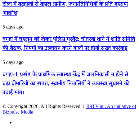
बनीं
पुराने
टोला में बदहाली से बेहाल ग्रामीण, जनप्रतिनिधियों के प्रति गहराया
बनी
असिस्टेंट
अभेद्य
सड़क
आक्रोश
प्रोफेसर
किले
बनी
में
आफत,
सेंध
बगहा
5 days ago
पतिलार
में
के
चहलूम
मिश्रौली
बगहा में चहलूम को लेकर पुलिस मुस्तैद: चौतरवा थाने में शांति समिति
को
टोला
की बैठक, नियमों का उल्लंघन करने वालों पर होगी सख्त कार्रवाई
लेकर
में
पुलिस
बदहाली
मुस्तैद:
से
बगहा-1
5 days ago
चौतरवा
बेहाल
प्रखंड
थाने
ग्रामीण,
के
बगहा-1 प्रखंड के प्राथमिक स्वास्थ्य केंद्र में जलनिकासी न होने से
में
जनप्रतिनिधियों
प्राथमिक
शांति
बढ़ा बीमारियों का खतरा, स्थानीय निवासियों ने व्यवस्था सुधारने की
के
स्वास्थ्य
समिति
प्रति
केंद्र
उठाई मांग।
की
गहराया
में
बैठक,
आक्रोश
जलनिकासी
नियमों
© Copyright 2026, All Rights Reserved |
R9TV.in : An initiative of
न
का
Bizpulse Media
होने
उल्लंघन
से
करने
Facebook
बढ़ा
वालों
बीमारियों
Facebook
X
WhatsApp
Telegram
Back
पर
का
to
होगी