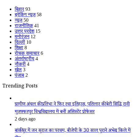
बिहार
93
ब्रेकिंग न्यूज
58
न्यूज
50
राजनीतिक
41
उत्तर प्रदेश
15
मनोरंजन
12
दिल्ली
10
शिक्षा
8
रोचक समाचार
6
अंतर्राष्ट्रीय
4
नौकरी
4
खेल
3
पंजाब
2
Trending Posts
ग्रामीण अंचल की प्रतिभा ने फिर रचा इतिहास, पतिलार की बेटी सिद्धि रानी
मुजफ्फरपुर विश्वविद्यालय में बनीं असिस्टेंट प्रोफेसर
2 days ago
बांकीपुर में जन सुराज का परचम, बीजेपी के 30 साल पुराने अभेद्य किले में