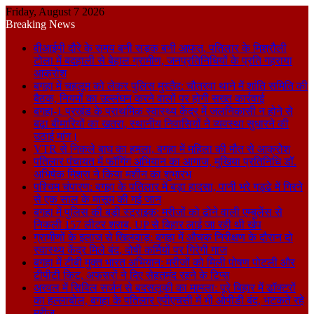
Friday, August 7 2026
Breaking News
वीआईपी दौरे के समय बनी सड़क बनी आफत, पतिलार के मिश्रौली
टोला में बदहाली से बेहाल ग्रामीण, जनप्रतिनिधियों के प्रति गहराया
आक्रोश
बगहा में चहलूम को लेकर पुलिस मुस्तैद: चौतरवा थाने में शांति समिति की
बैठक, नियमों का उल्लंघन करने वालों पर होगी सख्त कार्रवाई
बगहा-1 प्रखंड के प्राथमिक स्वास्थ्य केंद्र में जलनिकासी न होने से
बढ़ा बीमारियों का खतरा, स्थानीय निवासियों ने व्यवस्था सुधारने की
उठाई मांग।
VTR से निकले बाघ का हमला, बगहा में महिला की मौत से आक्रोश
पतिलार पंचायत में फॉगिंग अभियान का आगाज, मुखिया प्रतिनिधि डॉ.
अभिषेक मिश्रा ने किया मशीन का शुभारंभ
पश्चिम चंपारण: बगहा के पतिलार में बड़ा हादसा, पानी भरे गड्ढे में गिरने
से एक साल के मासूम की गई जान
बगहा में पुलिस की बड़ी स्ट्राइक: मरीजों को ढोने वाली एम्बुलेंस से
निकली 157 लीटर शराब, UP से बिहार लाई जा रही थी खेप
ग्रामीणों के इलाज से खिलवाड़: बगहा में औचक निरीक्षण के दौरान दो
स्वास्थ्य केंद्र मिले बंद, दोषी कर्मियों पर गिरेगी गाज
बगहा में टीबी मुक्त भारत अभियान: मरीजों को मिली पोषण पोटली और
टीपीटी किट, अफसरों ने दिए सेहतमंद रहने के टिप्स
अरवल में सिविल सर्जन से बदसलूकी का मामला: पूरे बिहार में डॉक्टरों
का हल्लाबोल, बगहा के पतिलार एपीएचसी में भी ओपीडी बंद, भटकते रहे
मरीज