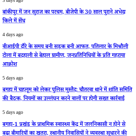
3 days ago
इतिहास,
में
पतिलार
जन
बांकीपुर में जन सुराज का परचम, बीजेपी के 30 साल पुराने अभेद्य
की
सुराज
बेटी
किले में सेंध
का
सिद्धि
परचम,
रानी
बीजेपी
वीआईपी
4 days ago
मुजफ्फरपुर
के
दौरे
विश्वविद्यालय
30
के
वीआईपी दौरे के समय बनी सड़क बनी आफत, पतिलार के मिश्रौली
में
साल
समय
बनीं
पुराने
टोला में बदहाली से बेहाल ग्रामीण, जनप्रतिनिधियों के प्रति गहराया
बनी
असिस्टेंट
अभेद्य
सड़क
आक्रोश
प्रोफेसर
किले
बनी
में
आफत,
सेंध
बगहा
5 days ago
पतिलार
में
के
चहलूम
मिश्रौली
बगहा में चहलूम को लेकर पुलिस मुस्तैद: चौतरवा थाने में शांति समिति
को
टोला
की बैठक, नियमों का उल्लंघन करने वालों पर होगी सख्त कार्रवाई
लेकर
में
पुलिस
बदहाली
मुस्तैद:
से
बगहा-1
5 days ago
चौतरवा
बेहाल
प्रखंड
थाने
ग्रामीण,
के
बगहा-1 प्रखंड के प्राथमिक स्वास्थ्य केंद्र में जलनिकासी न होने से
में
जनप्रतिनिधियों
प्राथमिक
शांति
बढ़ा बीमारियों का खतरा, स्थानीय निवासियों ने व्यवस्था सुधारने की
के
स्वास्थ्य