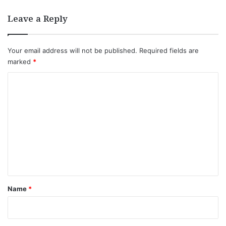
Leave a Reply
Your email address will not be published.
Required fields are
marked
*
C
o
m
m
e
n
t
*
Name
*