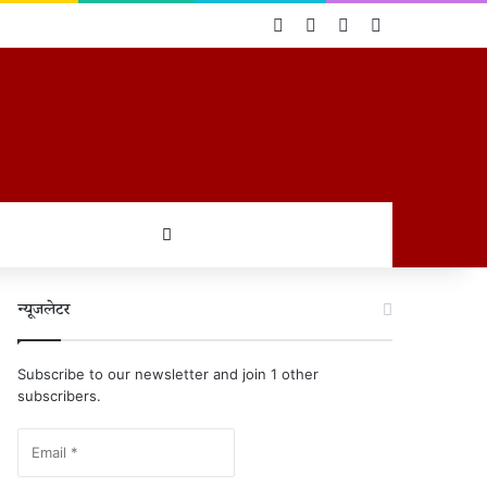
Log In
Random Article
Sidebar
Switch skin
खोजें
न्यूजलेटर
Subscribe to our newsletter and join 1 other
subscribers.