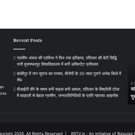
Recent Posts
ग्रामीण
बांकी
अंचल
में
की
जन
ग्रामीण अंचल की प्रतिभा ने फिर रचा इतिहास, पतिलार की बेटी सिद्धि
प्रतिभा
सुरा
रानी मुजफ्फरपुर विश्वविद्यालय में बनीं असिस्टेंट प्रोफेसर
ने
का
फिर
परच
बांकीपुर में जन सुराज का परचम, बीजेपी के 30 साल पुराने अभेद्य किले में
2 days ago
रचा
बीजेप
सेंध
लनिकासी न
ग्रामीण अंचल की प्रतिभा ने फिर रचा इतिहास, पतिलार
इतिहास,
के
 an
ियों ने
की बेटी सिद्धि रानी मुजफ्फरपुर विश्वविद्यालय में बनीं
बा
वीआईपी दौरे के समय बनी सड़क बनी आफत, पतिलार के मिश्रौली टोला
पतिलार
30
ross
में बदहाली से बेहाल ग्रामीण, जनप्रतिनिधियों के प्रति गहराया आक्रोश
असिस्टेंट प्रोफेसर
पु
की
साल
बेटी
पुराने
सिद्धि
अभेद्
रानी
किले
मुजफ्फरपुर
में
विश्वविद्यालय
सेंध
yright 2026, All Rights Reserved |
R9TV.in : An initiative of Bizpulse