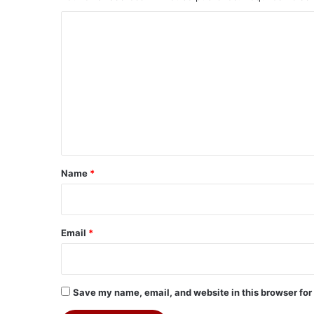
C
o
m
m
e
n
t
*
Name
*
Email
*
Save my name, email, and website in this browser for