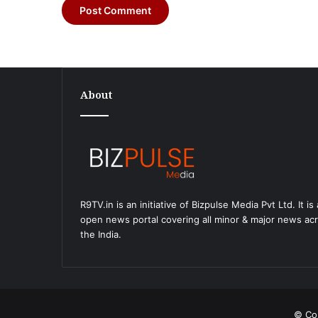
About
बगहा-1
प्रखंड
के
प्राथमिक
स्वास्थ्य
केंद्र
4 days ago
में
बगहा-1 प्रखंड के प्राथमिक स्वास्थ्य केंद्र में ज
जलनिकासी
R9TV.in is an initiative of Bizpulse Media Pvt Ltd. It is
होने से बढ़ा बीमारियों का खतरा, स्थानीय निवास
न
open news portal covering all minor & major news ac
व्यवस्था सुधारने की उठाई मांग।
होने
the India.
से
बढ़ा
बीमारियों
का
खतरा,
© Cop