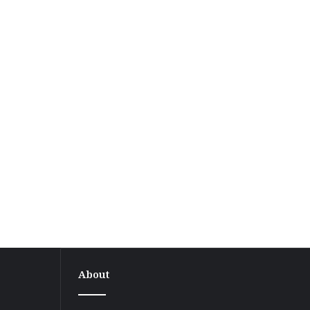
About
वीआईपी
दौरे
के