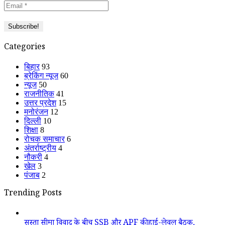
Categories
बिहार
93
ब्रेकिंग न्यूज
60
न्यूज
50
राजनीतिक
41
उत्तर प्रदेश
15
मनोरंजन
12
दिल्ली
10
शिक्षा
8
रोचक समाचार
6
अंतर्राष्ट्रीय
4
नौकरी
4
खेल
3
पंजाब
2
Trending Posts
सुस्ता सीमा विवाद के बीच SSB और APF की हाई-लेवल बैठक,