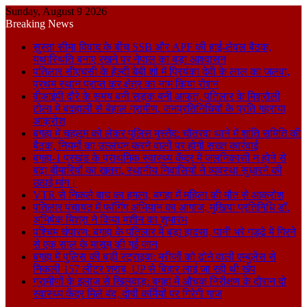
Sunday, August 9 2026
Breaking News
सुस्ता सीमा विवाद के बीच SSB और APF की हाई-लेवल बैठक,
यथास्थिति बनाए रखने पर नेपाल का बड़ा आश्वासन
पतिलार सीएचसी के हेल्दी बेबी शो में प्रियंका देवी के लाल का जलवा,
प्रथम स्थान प्राप्त कर क्षेत्र का नाम किया रोशन
वीआईपी दौरे के समय बनी सड़क बनी आफत, पतिलार के मिश्रौली
टोला में बदहाली से बेहाल ग्रामीण, जनप्रतिनिधियों के प्रति गहराया
आक्रोश
बगहा में चहलूम को लेकर पुलिस मुस्तैद: चौतरवा थाने में शांति समिति की
बैठक, नियमों का उल्लंघन करने वालों पर होगी सख्त कार्रवाई
बगहा-1 प्रखंड के प्राथमिक स्वास्थ्य केंद्र में जलनिकासी न होने से
बढ़ा बीमारियों का खतरा, स्थानीय निवासियों ने व्यवस्था सुधारने की
उठाई मांग।
VTR से निकले बाघ का हमला, बगहा में महिला की मौत से आक्रोश
पतिलार पंचायत में फॉगिंग अभियान का आगाज, मुखिया प्रतिनिधि डॉ.
अभिषेक मिश्रा ने किया मशीन का शुभारंभ
पश्चिम चंपारण: बगहा के पतिलार में बड़ा हादसा, पानी भरे गड्ढे में गिरने
से एक साल के मासूम की गई जान
बगहा में पुलिस की बड़ी स्ट्राइक: मरीजों को ढोने वाली एम्बुलेंस से
निकली 157 लीटर शराब, UP से बिहार लाई जा रही थी खेप
ग्रामीणों के इलाज से खिलवाड़: बगहा में औचक निरीक्षण के दौरान दो
स्वास्थ्य केंद्र मिले बंद, दोषी कर्मियों पर गिरेगी गाज