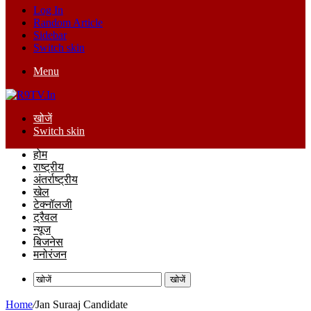
Log In
Random Article
Sidebar
Switch skin
Menu
खोजें
Switch skin
होम
राष्ट्रीय
अंतर्राष्ट्रीय
खेल
टेक्नॉलजी
ट्रैवल
न्यूज
बिजनेस
मनोरंजन
खोजें
Home
/
Jan Suraaj Candidate