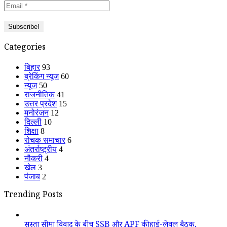
Categories
बिहार
93
ब्रेकिंग न्यूज
60
न्यूज
50
राजनीतिक
41
उत्तर प्रदेश
15
मनोरंजन
12
दिल्ली
10
शिक्षा
8
रोचक समाचार
6
अंतर्राष्ट्रीय
4
नौकरी
4
खेल
3
पंजाब
2
Trending Posts
सुस्ता सीमा विवाद के बीच SSB और APF की हाई-लेवल बैठक,