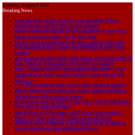
Saturday, August 8 2026
Breaking News
सुस्ता सीमा विवाद के बीच SSB और APF की हाई-लेवल बैठक,
यथास्थिति बनाए रखने पर नेपाल का बड़ा आश्वासन
पतिलार सीएचसी के हेल्दी बेबी शो में प्रियंका देवी के लाल का जलवा,
प्रथम स्थान प्राप्त कर क्षेत्र का नाम किया रोशन
वीआईपी दौरे के समय बनी सड़क बनी आफत, पतिलार के मिश्रौली
टोला में बदहाली से बेहाल ग्रामीण, जनप्रतिनिधियों के प्रति गहराया
आक्रोश
बगहा में चहलूम को लेकर पुलिस मुस्तैद: चौतरवा थाने में शांति समिति की
बैठक, नियमों का उल्लंघन करने वालों पर होगी सख्त कार्रवाई
बगहा-1 प्रखंड के प्राथमिक स्वास्थ्य केंद्र में जलनिकासी न होने से
बढ़ा बीमारियों का खतरा, स्थानीय निवासियों ने व्यवस्था सुधारने की
उठाई मांग।
VTR से निकले बाघ का हमला, बगहा में महिला की मौत से आक्रोश
पतिलार पंचायत में फॉगिंग अभियान का आगाज, मुखिया प्रतिनिधि डॉ.
अभिषेक मिश्रा ने किया मशीन का शुभारंभ
पश्चिम चंपारण: बगहा के पतिलार में बड़ा हादसा, पानी भरे गड्ढे में गिरने
से एक साल के मासूम की गई जान
बगहा में पुलिस की बड़ी स्ट्राइक: मरीजों को ढोने वाली एम्बुलेंस से
निकली 157 लीटर शराब, UP से बिहार लाई जा रही थी खेप
ग्रामीणों के इलाज से खिलवाड़: बगहा में औचक निरीक्षण के दौरान दो
स्वास्थ्य केंद्र मिले बंद, दोषी कर्मियों पर गिरेगी गाज