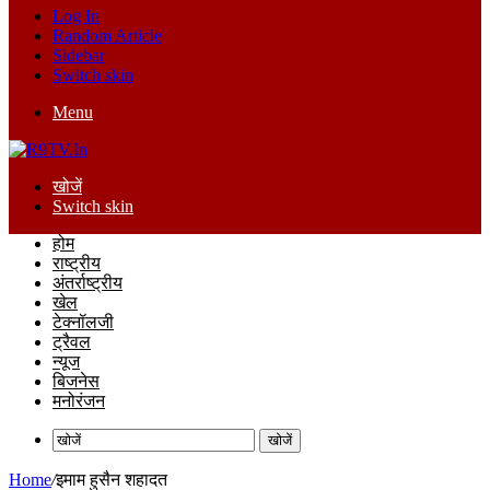
Log In
Random Article
Sidebar
Switch skin
Menu
खोजें
Switch skin
होम
राष्ट्रीय
अंतर्राष्ट्रीय
खेल
टेक्नॉलजी
ट्रैवल
न्यूज
बिजनेस
मनोरंजन
खोजें
Home
/
इमाम हुसैन शहादत