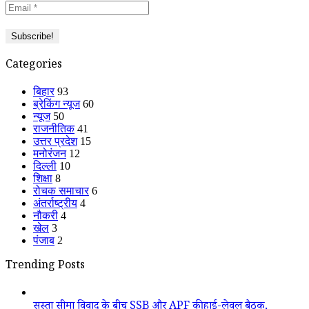
Categories
बिहार
93
ब्रेकिंग न्यूज
60
न्यूज
50
राजनीतिक
41
उत्तर प्रदेश
15
मनोरंजन
12
दिल्ली
10
शिक्षा
8
रोचक समाचार
6
अंतर्राष्ट्रीय
4
नौकरी
4
खेल
3
पंजाब
2
Trending Posts
सुस्ता सीमा विवाद के बीच SSB और APF की हाई-लेवल बैठक,