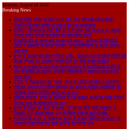
Monday, August 10 2026
Breaking News
सुस्ता सीमा विवाद के बीच SSB और APF की हाई-लेवल बैठक,
यथास्थिति बनाए रखने पर नेपाल का बड़ा आश्वासन
पतिलार सीएचसी के हेल्दी बेबी शो में प्रियंका देवी के लाल का जलवा,
प्रथम स्थान प्राप्त कर क्षेत्र का नाम किया रोशन
वीआईपी दौरे के समय बनी सड़क बनी आफत, पतिलार के मिश्रौली
टोला में बदहाली से बेहाल ग्रामीण, जनप्रतिनिधियों के प्रति गहराया
आक्रोश
बगहा में चहलूम को लेकर पुलिस मुस्तैद: चौतरवा थाने में शांति समिति की
बैठक, नियमों का उल्लंघन करने वालों पर होगी सख्त कार्रवाई
बगहा-1 प्रखंड के प्राथमिक स्वास्थ्य केंद्र में जलनिकासी न होने से
बढ़ा बीमारियों का खतरा, स्थानीय निवासियों ने व्यवस्था सुधारने की
उठाई मांग।
VTR से निकले बाघ का हमला, बगहा में महिला की मौत से आक्रोश
पतिलार पंचायत में फॉगिंग अभियान का आगाज, मुखिया प्रतिनिधि डॉ.
अभिषेक मिश्रा ने किया मशीन का शुभारंभ
पश्चिम चंपारण: बगहा के पतिलार में बड़ा हादसा, पानी भरे गड्ढे में गिरने
से एक साल के मासूम की गई जान
बगहा में पुलिस की बड़ी स्ट्राइक: मरीजों को ढोने वाली एम्बुलेंस से
निकली 157 लीटर शराब, UP से बिहार लाई जा रही थी खेप
ग्रामीणों के इलाज से खिलवाड़: बगहा में औचक निरीक्षण के दौरान दो
स्वास्थ्य केंद्र मिले बंद, दोषी कर्मियों पर गिरेगी गाज