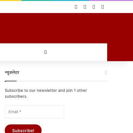
Log In
Random Article
Sidebar
Switch skin
खोजें
न्यूजलेटर
Subscribe to our newsletter and join 1 other
subscribers.