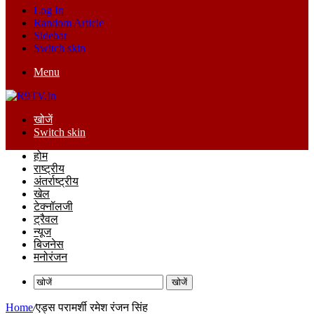
Log In
Random Article
Sidebar
Switch skin
Menu
खोजें
Switch skin
होम
राष्ट्रीय
अंतर्राष्ट्रीय
खेल
टेक्नॉलजी
ट्रैवल
न्यूज
बिजनेस
मनोरंजन
खोजें
Home
/
एड्स परामर्शी रमेश रंजन सिंह