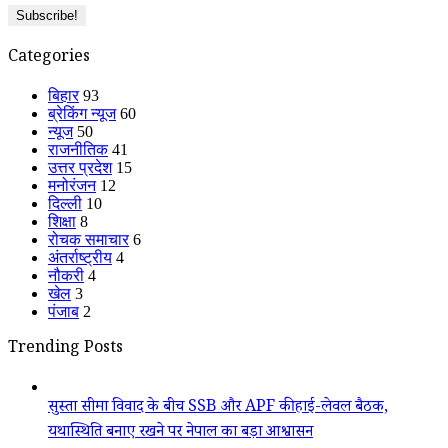
Categories
बिहार
93
ब्रेकिंग न्यूज
60
न्यूज
50
राजनीतिक
41
उत्तर प्रदेश
15
मनोरंजन
12
दिल्ली
10
शिक्षा
8
रोचक समाचार
6
अंतर्राष्ट्रीय
4
नौकरी
4
खेल
3
पंजाब
2
Trending Posts
सुस्ता सीमा विवाद के बीच SSB और APF की हाई-लेवल बैठक,
यथास्थिति बनाए रखने पर नेपाल का बड़ा आश्वासन