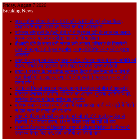
Friday, August 7 2026
Breaking News
सुस्ता सीमा विवाद के बीच SSB और APF की हाई-लेवल बैठक,
यथास्थिति बनाए रखने पर नेपाल का बड़ा आश्वासन
पतिलार सीएचसी के हेल्दी बेबी शो में प्रियंका देवी के लाल का जलवा,
प्रथम स्थान प्राप्त कर क्षेत्र का नाम किया रोशन
वीआईपी दौरे के समय बनी सड़क बनी आफत, पतिलार के मिश्रौली
टोला में बदहाली से बेहाल ग्रामीण, जनप्रतिनिधियों के प्रति गहराया
आक्रोश
बगहा में चहलूम को लेकर पुलिस मुस्तैद: चौतरवा थाने में शांति समिति की
बैठक, नियमों का उल्लंघन करने वालों पर होगी सख्त कार्रवाई
बगहा-1 प्रखंड के प्राथमिक स्वास्थ्य केंद्र में जलनिकासी न होने से
बढ़ा बीमारियों का खतरा, स्थानीय निवासियों ने व्यवस्था सुधारने की
उठाई मांग।
VTR से निकले बाघ का हमला, बगहा में महिला की मौत से आक्रोश
पतिलार पंचायत में फॉगिंग अभियान का आगाज, मुखिया प्रतिनिधि डॉ.
अभिषेक मिश्रा ने किया मशीन का शुभारंभ
पश्चिम चंपारण: बगहा के पतिलार में बड़ा हादसा, पानी भरे गड्ढे में गिरने
से एक साल के मासूम की गई जान
बगहा में पुलिस की बड़ी स्ट्राइक: मरीजों को ढोने वाली एम्बुलेंस से
निकली 157 लीटर शराब, UP से बिहार लाई जा रही थी खेप
ग्रामीणों के इलाज से खिलवाड़: बगहा में औचक निरीक्षण के दौरान दो
स्वास्थ्य केंद्र मिले बंद, दोषी कर्मियों पर गिरेगी गाज