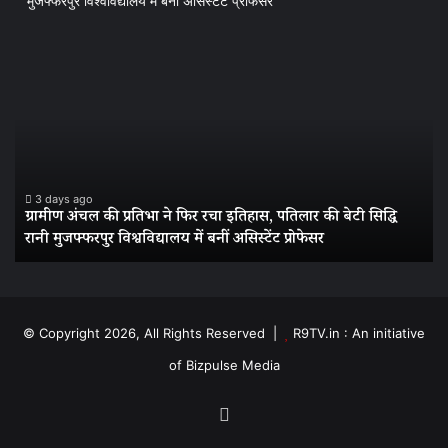
मुजफ्फरपुर विश्वविद्यालय में बनीं असिस्टेंट प्रोफेसर
ग्रामीण
बां
अंचल
में
की
ज
प्रतिभा
सु
ने
का
फिर
पर
रचा
बीज
इतिहास,
के
3 days ago
ग्रामीण अंचल की प्रतिभा ने फिर रचा इतिहास, पतिलार की बेटी सिद्धि
पतिलार
3
रानी मुजफ्फरपुर विश्वविद्यालय में बनीं असिस्टेंट प्रोफेसर
स
की
सा
बेटी
पुरा
सिद्धि
अभे
रानी
कि
मुजफ्फरपुर
में
© Copyright 2026, All Rights Reserved |
R9TV.in : An initiative
विश्वविद्यालय
सें
of Bizpulse Media
में
बनीं
असिस्टेंट
Facebook
प्रोफेसर