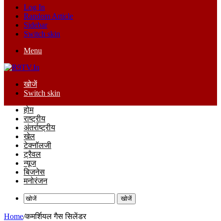
Log In
Random Article
Sidebar
Switch skin
Menu
खोजें
Switch skin
होम
राष्ट्रीय
अंतर्राष्ट्रीय
खेल
टेक्नॉलजी
ट्रैवल
न्यूज
बिजनेस
मनोरंजन
खोजें
Home
/
कमर्शियल गैस सिलेंडर