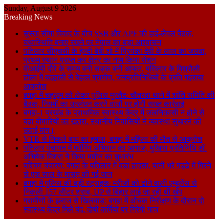
Sunday, August 9 2026
Breaking News
सुस्ता सीमा विवाद के बीच SSB और APF की हाई-लेवल बैठक,
यथास्थिति बनाए रखने पर नेपाल का बड़ा आश्वासन
पतिलार सीएचसी के हेल्दी बेबी शो में प्रियंका देवी के लाल का जलवा,
प्रथम स्थान प्राप्त कर क्षेत्र का नाम किया रोशन
वीआईपी दौरे के समय बनी सड़क बनी आफत, पतिलार के मिश्रौली
टोला में बदहाली से बेहाल ग्रामीण, जनप्रतिनिधियों के प्रति गहराया
आक्रोश
बगहा में चहलूम को लेकर पुलिस मुस्तैद: चौतरवा थाने में शांति समिति की
बैठक, नियमों का उल्लंघन करने वालों पर होगी सख्त कार्रवाई
बगहा-1 प्रखंड के प्राथमिक स्वास्थ्य केंद्र में जलनिकासी न होने से
बढ़ा बीमारियों का खतरा, स्थानीय निवासियों ने व्यवस्था सुधारने की
उठाई मांग।
VTR से निकले बाघ का हमला, बगहा में महिला की मौत से आक्रोश
पतिलार पंचायत में फॉगिंग अभियान का आगाज, मुखिया प्रतिनिधि डॉ.
अभिषेक मिश्रा ने किया मशीन का शुभारंभ
पश्चिम चंपारण: बगहा के पतिलार में बड़ा हादसा, पानी भरे गड्ढे में गिरने
से एक साल के मासूम की गई जान
बगहा में पुलिस की बड़ी स्ट्राइक: मरीजों को ढोने वाली एम्बुलेंस से
निकली 157 लीटर शराब, UP से बिहार लाई जा रही थी खेप
ग्रामीणों के इलाज से खिलवाड़: बगहा में औचक निरीक्षण के दौरान दो
स्वास्थ्य केंद्र मिले बंद, दोषी कर्मियों पर गिरेगी गाज