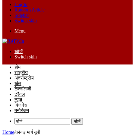
Log In
Random Article
Sidebar
Switch skin
Menu
खोजें
Switch skin
होम
राष्ट्रीय
अंतर्राष्ट्रीय
खेल
टेक्नॉलजी
ट्रैवल
न्यूज
बिजनेस
मनोरंजन
खोजें
Home
/
कांवड़ मार्ग यूपी