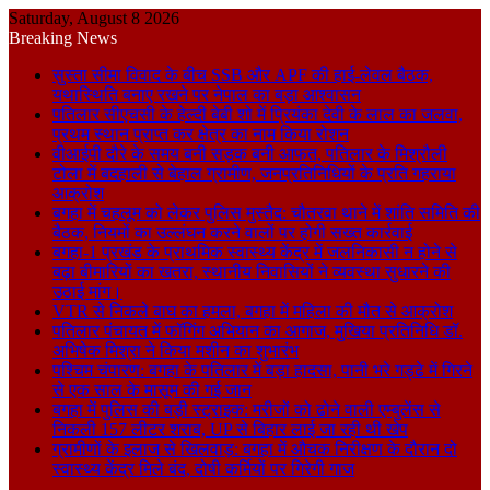
Saturday, August 8 2026
Breaking News
सुस्ता सीमा विवाद के बीच SSB और APF की हाई-लेवल बैठक,
यथास्थिति बनाए रखने पर नेपाल का बड़ा आश्वासन
पतिलार सीएचसी के हेल्दी बेबी शो में प्रियंका देवी के लाल का जलवा,
प्रथम स्थान प्राप्त कर क्षेत्र का नाम किया रोशन
वीआईपी दौरे के समय बनी सड़क बनी आफत, पतिलार के मिश्रौली
टोला में बदहाली से बेहाल ग्रामीण, जनप्रतिनिधियों के प्रति गहराया
आक्रोश
बगहा में चहलूम को लेकर पुलिस मुस्तैद: चौतरवा थाने में शांति समिति की
बैठक, नियमों का उल्लंघन करने वालों पर होगी सख्त कार्रवाई
बगहा-1 प्रखंड के प्राथमिक स्वास्थ्य केंद्र में जलनिकासी न होने से
बढ़ा बीमारियों का खतरा, स्थानीय निवासियों ने व्यवस्था सुधारने की
उठाई मांग।
VTR से निकले बाघ का हमला, बगहा में महिला की मौत से आक्रोश
पतिलार पंचायत में फॉगिंग अभियान का आगाज, मुखिया प्रतिनिधि डॉ.
अभिषेक मिश्रा ने किया मशीन का शुभारंभ
पश्चिम चंपारण: बगहा के पतिलार में बड़ा हादसा, पानी भरे गड्ढे में गिरने
से एक साल के मासूम की गई जान
बगहा में पुलिस की बड़ी स्ट्राइक: मरीजों को ढोने वाली एम्बुलेंस से
निकली 157 लीटर शराब, UP से बिहार लाई जा रही थी खेप
ग्रामीणों के इलाज से खिलवाड़: बगहा में औचक निरीक्षण के दौरान दो
स्वास्थ्य केंद्र मिले बंद, दोषी कर्मियों पर गिरेगी गाज