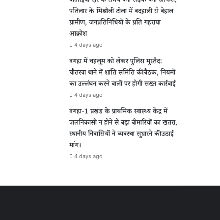
वीआईपी दौरे के समय बनी सड़क बनी आफत,
पतिलार के मिश्रौली टोला में बदहाली से बेहाल
ग्रामीण, जनप्रतिनिधियों के प्रति गहराया
आक्रोश
4 days ago
बगहा में चहलूम को लेकर पुलिस मुस्तैद:
चौतरवा थाने में शांति समिति की बैठक, नियमों
का उल्लंघन करने वालों पर होगी सख्त कार्रवाई
4 days ago
बगहा-1 प्रखंड के प्राथमिक स्वास्थ्य केंद्र में
जलनिकासी न होने से बढ़ा बीमारियों का खतरा,
स्थानीय निवासियों ने व्यवस्था सुधारने की उठाई
मांग।
4 days ago
पी
बगहा
में