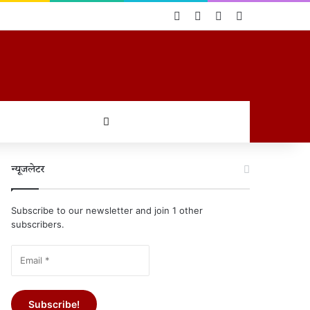
Log In
Random Article
Sidebar
Switch skin
खोजें
न्यूजलेटर
Subscribe to our newsletter and join 1 other
subscribers.