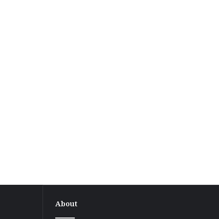
About
ग्रामीण
अंचल