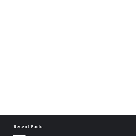
Recent Posts
बांकीपुर
वीआई
में
दौरे