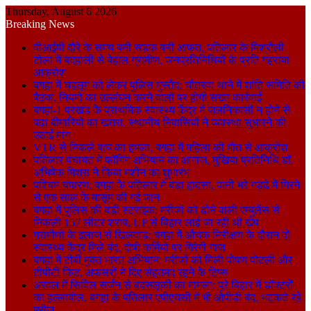
Thursday, August 6 2026
Breaking News
वीआईपी दौरे के समय बनी सड़क बनी आफत, पतिलार के मिश्रौली
टोला में बदहाली से बेहाल ग्रामीण, जनप्रतिनिधियों के प्रति गहराया
आक्रोश
बगहा में चहलूम को लेकर पुलिस मुस्तैद: चौतरवा थाने में शांति समिति की
बैठक, नियमों का उल्लंघन करने वालों पर होगी सख्त कार्रवाई
बगहा-1 प्रखंड के प्राथमिक स्वास्थ्य केंद्र में जलनिकासी न होने से
बढ़ा बीमारियों का खतरा, स्थानीय निवासियों ने व्यवस्था सुधारने की
उठाई मांग।
VTR से निकले बाघ का हमला, बगहा में महिला की मौत से आक्रोश
पतिलार पंचायत में फॉगिंग अभियान का आगाज, मुखिया प्रतिनिधि डॉ.
अभिषेक मिश्रा ने किया मशीन का शुभारंभ
पश्चिम चंपारण: बगहा के पतिलार में बड़ा हादसा, पानी भरे गड्ढे में गिरने
से एक साल के मासूम की गई जान
बगहा में पुलिस की बड़ी स्ट्राइक: मरीजों को ढोने वाली एम्बुलेंस से
निकली 157 लीटर शराब, UP से बिहार लाई जा रही थी खेप
ग्रामीणों के इलाज से खिलवाड़: बगहा में औचक निरीक्षण के दौरान दो
स्वास्थ्य केंद्र मिले बंद, दोषी कर्मियों पर गिरेगी गाज
बगहा में टीबी मुक्त भारत अभियान: मरीजों को मिली पोषण पोटली और
टीपीटी किट, अफसरों ने दिए सेहतमंद रहने के टिप्स
अरवल में सिविल सर्जन से बदसलूकी का मामला: पूरे बिहार में डॉक्टरों
का हल्लाबोल, बगहा के पतिलार एपीएचसी में भी ओपीडी बंद, भटकते रहे
मरीज