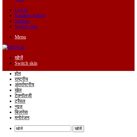
Log In
Random Article
Sidebar
Switch skin
Menu
खोजें
Switch skin
होम
राष्ट्रीय
अंतर्राष्ट्रीय
खेल
टेक्नॉलजी
ट्रैवल
न्यूज
बिजनेस
मनोरंजन
खोजें