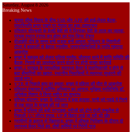
Saturday, August 8 2026
Breaking News
सुस्ता सीमा विवाद के बीच SSB और APF की हाई-लेवल बैठक,
यथास्थिति बनाए रखने पर नेपाल का बड़ा आश्वासन
पतिलार सीएचसी के हेल्दी बेबी शो में प्रियंका देवी के लाल का जलवा,
प्रथम स्थान प्राप्त कर क्षेत्र का नाम किया रोशन
वीआईपी दौरे के समय बनी सड़क बनी आफत, पतिलार के मिश्रौली
टोला में बदहाली से बेहाल ग्रामीण, जनप्रतिनिधियों के प्रति गहराया
आक्रोश
बगहा में चहलूम को लेकर पुलिस मुस्तैद: चौतरवा थाने में शांति समिति की
बैठक, नियमों का उल्लंघन करने वालों पर होगी सख्त कार्रवाई
बगहा-1 प्रखंड के प्राथमिक स्वास्थ्य केंद्र में जलनिकासी न होने से
बढ़ा बीमारियों का खतरा, स्थानीय निवासियों ने व्यवस्था सुधारने की
उठाई मांग।
VTR से निकले बाघ का हमला, बगहा में महिला की मौत से आक्रोश
पतिलार पंचायत में फॉगिंग अभियान का आगाज, मुखिया प्रतिनिधि डॉ.
अभिषेक मिश्रा ने किया मशीन का शुभारंभ
पश्चिम चंपारण: बगहा के पतिलार में बड़ा हादसा, पानी भरे गड्ढे में गिरने
से एक साल के मासूम की गई जान
बगहा में पुलिस की बड़ी स्ट्राइक: मरीजों को ढोने वाली एम्बुलेंस से
निकली 157 लीटर शराब, UP से बिहार लाई जा रही थी खेप
ग्रामीणों के इलाज से खिलवाड़: बगहा में औचक निरीक्षण के दौरान दो
स्वास्थ्य केंद्र मिले बंद, दोषी कर्मियों पर गिरेगी गाज