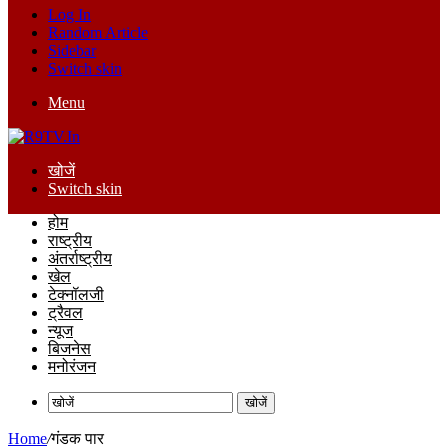
Log In
Random Article
Sidebar
Switch skin
Menu
खोजें
Switch skin
होम
राष्ट्रीय
अंतर्राष्ट्रीय
खेल
टेक्नॉलजी
ट्रैवल
न्यूज
बिजनेस
मनोरंजन
खोजें
Home
/
गंडक पार