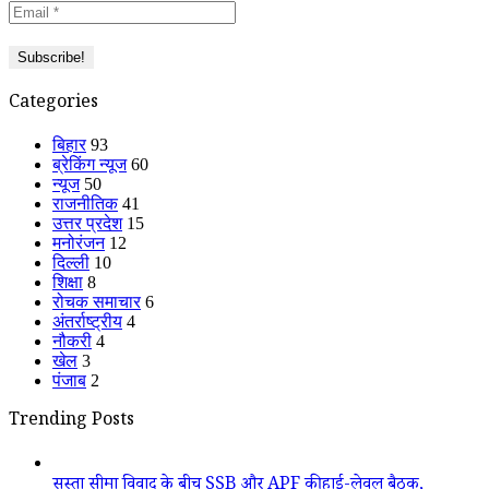
Categories
बिहार
93
ब्रेकिंग न्यूज
60
न्यूज
50
राजनीतिक
41
उत्तर प्रदेश
15
मनोरंजन
12
दिल्ली
10
शिक्षा
8
रोचक समाचार
6
अंतर्राष्ट्रीय
4
नौकरी
4
खेल
3
पंजाब
2
Trending Posts
सुस्ता सीमा विवाद के बीच SSB और APF की हाई-लेवल बैठक,