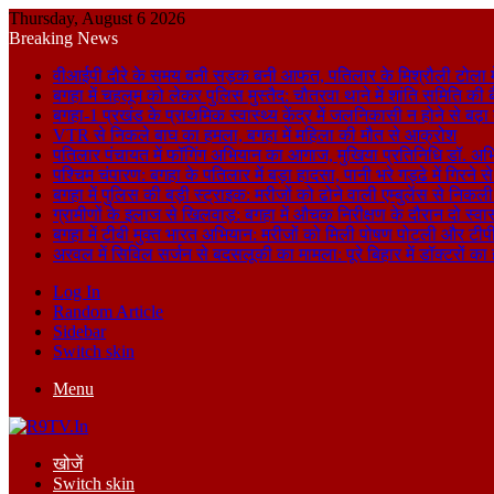
Thursday, August 6 2026
Breaking News
वीआईपी दौरे के समय बनी सड़क बनी आफत, पतिलार के मिश्रौली टोला में
बगहा में चहलूम को लेकर पुलिस मुस्तैद: चौतरवा थाने में शांति समिति की 
बगहा-1 प्रखंड के प्राथमिक स्वास्थ्य केंद्र में जलनिकासी न होने से बढ़
VTR से निकले बाघ का हमला, बगहा में महिला की मौत से आक्रोश
पतिलार पंचायत में फॉगिंग अभियान का आगाज, मुखिया प्रतिनिधि डॉ. अभि
पश्चिम चंपारण: बगहा के पतिलार में बड़ा हादसा, पानी भरे गड्ढे में गिरन
बगहा में पुलिस की बड़ी स्ट्राइक: मरीजों को ढोने वाली एम्बुलेंस से न
ग्रामीणों के इलाज से खिलवाड़: बगहा में औचक निरीक्षण के दौरान दो स्वास्थ्
बगहा में टीबी मुक्त भारत अभियान: मरीजों को मिली पोषण पोटली और टीपी
अरवल में सिविल सर्जन से बदसलूकी का मामला: पूरे बिहार में डॉक्टरों क
Log In
Random Article
Sidebar
Switch skin
Menu
खोजें
Switch skin