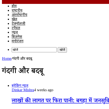
होम
राष्ट्रीय
अंतर्राष्ट्रीय
खेल
टेक्नॉलजी
ट्रैवल
न्यूज
बिजनेस
मनोरंजन
खोजें
Home
/
गंदगी और बदबू
गंदगी और बदबू
ब्रेकिंग न्यूज
Dinkar Mishra
4 weeks ago
लाखों की लागत पर फिरा पानी: बगहा में जनसुविधा