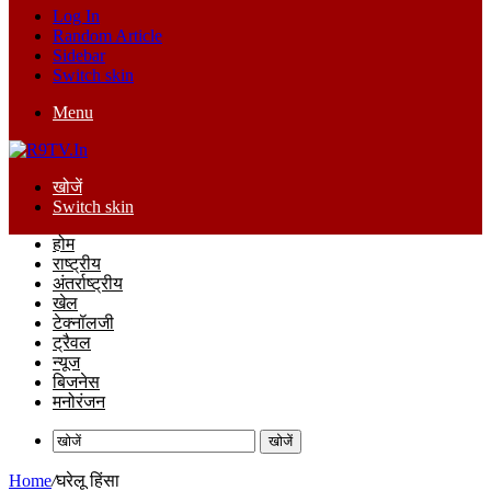
Log In
Random Article
Sidebar
Switch skin
Menu
खोजें
Switch skin
होम
राष्ट्रीय
अंतर्राष्ट्रीय
खेल
टेक्नॉलजी
ट्रैवल
न्यूज
बिजनेस
मनोरंजन
खोजें
Home
/
घरेलू हिंसा