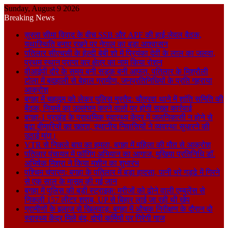
Sunday, August 9 2026
Breaking News
सुस्ता सीमा विवाद के बीच SSB और APF की हाई-लेवल बैठक,
यथास्थिति बनाए रखने पर नेपाल का बड़ा आश्वासन
पतिलार सीएचसी के हेल्दी बेबी शो में प्रियंका देवी के लाल का जलवा,
प्रथम स्थान प्राप्त कर क्षेत्र का नाम किया रोशन
वीआईपी दौरे के समय बनी सड़क बनी आफत, पतिलार के मिश्रौली
टोला में बदहाली से बेहाल ग्रामीण, जनप्रतिनिधियों के प्रति गहराया
आक्रोश
बगहा में चहलूम को लेकर पुलिस मुस्तैद: चौतरवा थाने में शांति समिति की
बैठक, नियमों का उल्लंघन करने वालों पर होगी सख्त कार्रवाई
बगहा-1 प्रखंड के प्राथमिक स्वास्थ्य केंद्र में जलनिकासी न होने से
बढ़ा बीमारियों का खतरा, स्थानीय निवासियों ने व्यवस्था सुधारने की
उठाई मांग।
VTR से निकले बाघ का हमला, बगहा में महिला की मौत से आक्रोश
पतिलार पंचायत में फॉगिंग अभियान का आगाज, मुखिया प्रतिनिधि डॉ.
अभिषेक मिश्रा ने किया मशीन का शुभारंभ
पश्चिम चंपारण: बगहा के पतिलार में बड़ा हादसा, पानी भरे गड्ढे में गिरने
से एक साल के मासूम की गई जान
बगहा में पुलिस की बड़ी स्ट्राइक: मरीजों को ढोने वाली एम्बुलेंस से
निकली 157 लीटर शराब, UP से बिहार लाई जा रही थी खेप
ग्रामीणों के इलाज से खिलवाड़: बगहा में औचक निरीक्षण के दौरान दो
स्वास्थ्य केंद्र मिले बंद, दोषी कर्मियों पर गिरेगी गाज