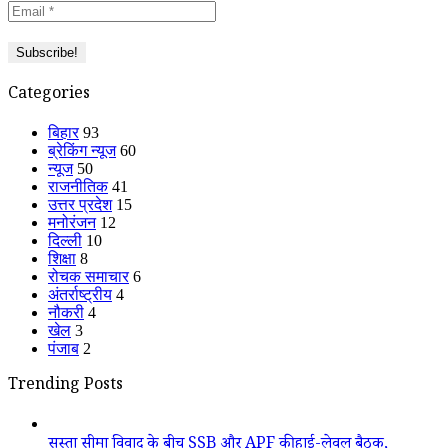
Categories
बिहार
93
ब्रेकिंग न्यूज
60
न्यूज
50
राजनीतिक
41
उत्तर प्रदेश
15
मनोरंजन
12
दिल्ली
10
शिक्षा
8
रोचक समाचार
6
अंतर्राष्ट्रीय
4
नौकरी
4
खेल
3
पंजाब
2
Trending Posts
सुस्ता सीमा विवाद के बीच SSB और APF की हाई-लेवल बैठक,