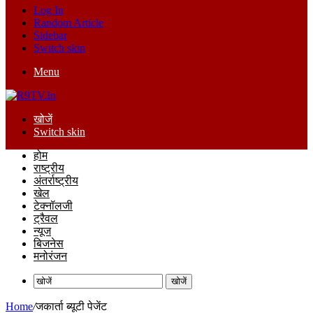
Log In
Random Article
Sidebar
Switch skin
Menu
खोजें
Switch skin
होम
राष्ट्रीय
अंतर्राष्ट्रीय
खेल
टेक्नॉलजी
ट्रैवल
न्यूज
बिजनेस
मनोरंजन
खोजें
Home
/
जकार्ता ब्यूटी पेजेंट