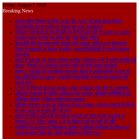
Friday, August 7 2026
Breaking News
सुस्ता सीमा विवाद के बीच SSB और APF की हाई-लेवल बैठक,
यथास्थिति बनाए रखने पर नेपाल का बड़ा आश्वासन
पतिलार सीएचसी के हेल्दी बेबी शो में प्रियंका देवी के लाल का जलवा,
प्रथम स्थान प्राप्त कर क्षेत्र का नाम किया रोशन
वीआईपी दौरे के समय बनी सड़क बनी आफत, पतिलार के मिश्रौली
टोला में बदहाली से बेहाल ग्रामीण, जनप्रतिनिधियों के प्रति गहराया
आक्रोश
बगहा में चहलूम को लेकर पुलिस मुस्तैद: चौतरवा थाने में शांति समिति की
बैठक, नियमों का उल्लंघन करने वालों पर होगी सख्त कार्रवाई
बगहा-1 प्रखंड के प्राथमिक स्वास्थ्य केंद्र में जलनिकासी न होने से
बढ़ा बीमारियों का खतरा, स्थानीय निवासियों ने व्यवस्था सुधारने की
उठाई मांग।
VTR से निकले बाघ का हमला, बगहा में महिला की मौत से आक्रोश
पतिलार पंचायत में फॉगिंग अभियान का आगाज, मुखिया प्रतिनिधि डॉ.
अभिषेक मिश्रा ने किया मशीन का शुभारंभ
पश्चिम चंपारण: बगहा के पतिलार में बड़ा हादसा, पानी भरे गड्ढे में गिरने
से एक साल के मासूम की गई जान
बगहा में पुलिस की बड़ी स्ट्राइक: मरीजों को ढोने वाली एम्बुलेंस से
निकली 157 लीटर शराब, UP से बिहार लाई जा रही थी खेप
ग्रामीणों के इलाज से खिलवाड़: बगहा में औचक निरीक्षण के दौरान दो
स्वास्थ्य केंद्र मिले बंद, दोषी कर्मियों पर गिरेगी गाज