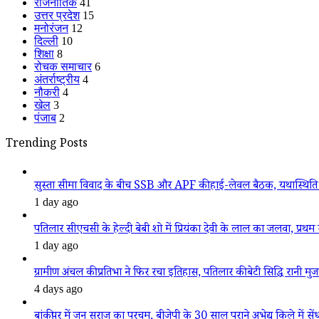
राजनीतिक
41
उत्तर प्रदेश
15
मनोरंजन
12
दिल्ली
10
शिक्षा
8
रोचक समाचार
6
अंतर्राष्ट्रीय
4
नौकरी
4
खेल
3
पंजाब
2
Trending Posts
सुस्ता सीमा विवाद के बीच SSB और APF की हाई-लेवल बैठक, यथास्थिति 
1 day ago
पतिलार सीएचसी के हेल्दी बेबी शो में प्रियंका देवी के लाल का जलवा, प्रथम स
1 day ago
ग्रामीण अंचल की प्रतिभा ने फिर रचा इतिहास, पतिलार की बेटी सिद्धि रानी मुजफ्फ
4 days ago
बांकीपुर में जन सुराज का परचम, बीजेपी के 30 साल पुराने अभेद्य किले में सें