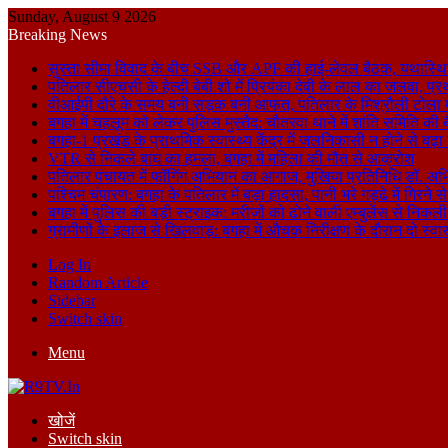
Sunday, August 9 2026
Breaking News
सुस्ता सीमा विवाद के बीच SSB और APF की हाई-लेवल बैठक, यथास्थि
पतिलार सीएचसी के हेल्दी बेबी शो में प्रियंका देवी के लाल का जलवा, प्र
वीआईपी दौरे के समय बनी सड़क बनी आफत, पतिलार के मिश्रौली टोला में
बगहा में चहलूम को लेकर पुलिस मुस्तैद: चौतरवा थाने में शांति समिति की 
बगहा-1 प्रखंड के प्राथमिक स्वास्थ्य केंद्र में जलनिकासी न होने से बढ़
VTR से निकले बाघ का हमला, बगहा में महिला की मौत से आक्रोश
पतिलार पंचायत में फॉगिंग अभियान का आगाज, मुखिया प्रतिनिधि डॉ. अभि
पश्चिम चंपारण: बगहा के पतिलार में बड़ा हादसा, पानी भरे गड्ढे में गिरन
बगहा में पुलिस की बड़ी स्ट्राइक: मरीजों को ढोने वाली एम्बुलेंस से न
ग्रामीणों के इलाज से खिलवाड़: बगहा में औचक निरीक्षण के दौरान दो स्वास्थ्
Log In
Random Article
Sidebar
Switch skin
Menu
खोजें
Switch skin