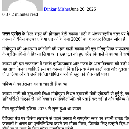
Dinkar Mishra
June 26, 2026
0
37
2 minutes read
उत्तर प्रदेश
के मेरठ शहर की होनहार बेटी काव्या भाटी ने अंतरराष्ट्रीय स्तर पर 
काव्या ने ‘मिस कल्चर एशिया एंड ओशिनिया 2026’ का शानदार खिताब जीता है। इ
मोदीपुरम की अक्षरधाम कॉलोनी की रहने वाली काव्या की इस ऐतिहासिक सफलता से 
के प्रतिभागियों ने हिस्सा लिया था। छह जून को हुए ग्रैंड फिनाले में काव्य
काव्या की इस सफलता में उनके हाजिरजवाब और गजब के आत्मविश्वास की बड़ी भूम
यह ताज मिलना चाहिए? इस पर काव्या ने बिना झिझक बेहद शालीनता और दृढ़ता से
जीत लिया और वे उन्हें विजेता घोषित करने से खुद को रोक नहीं पाए।
भविष्य में काउंसलर बनना चाहती हैं काव्या
काव्या भाटी की शुरुआती शिक्षा मोदीपुरम स्थित दयावती मोदी एकेडमी से हुई है, जह
यूनिवर्सिटी नोएडा से मनोविज्ञान (साइकोलॉजी) की पढ़ाई कर रही हैं और भविष्य
मिस सुप्रीमेसी इंडिया 2025 से शुरू हुआ था सफर
वैश्विक मंच पर तिरंगा लहराने से पहले काव्या ने राष्ट्रीय स्तर पर अपनी चमक बिख
जकार्ता में भारत का प्रतिनिधित्व करने का मौका मिला, जिसके लिए उन्होंने दि
शीर्ष पर ले जाने के लिए हमेशा संकल्पित रहेंगी।