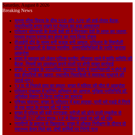
Saturday, August 8 2026
Breaking News
सुस्ता सीमा विवाद के बीच SSB और APF की हाई-लेवल बैठक,
यथास्थिति बनाए रखने पर नेपाल का बड़ा आश्वासन
पतिलार सीएचसी के हेल्दी बेबी शो में प्रियंका देवी के लाल का जलवा,
प्रथम स्थान प्राप्त कर क्षेत्र का नाम किया रोशन
वीआईपी दौरे के समय बनी सड़क बनी आफत, पतिलार के मिश्रौली
टोला में बदहाली से बेहाल ग्रामीण, जनप्रतिनिधियों के प्रति गहराया
आक्रोश
बगहा में चहलूम को लेकर पुलिस मुस्तैद: चौतरवा थाने में शांति समिति की
बैठक, नियमों का उल्लंघन करने वालों पर होगी सख्त कार्रवाई
बगहा-1 प्रखंड के प्राथमिक स्वास्थ्य केंद्र में जलनिकासी न होने से
बढ़ा बीमारियों का खतरा, स्थानीय निवासियों ने व्यवस्था सुधारने की
उठाई मांग।
VTR से निकले बाघ का हमला, बगहा में महिला की मौत से आक्रोश
पतिलार पंचायत में फॉगिंग अभियान का आगाज, मुखिया प्रतिनिधि डॉ.
अभिषेक मिश्रा ने किया मशीन का शुभारंभ
पश्चिम चंपारण: बगहा के पतिलार में बड़ा हादसा, पानी भरे गड्ढे में गिरने
से एक साल के मासूम की गई जान
बगहा में पुलिस की बड़ी स्ट्राइक: मरीजों को ढोने वाली एम्बुलेंस से
निकली 157 लीटर शराब, UP से बिहार लाई जा रही थी खेप
ग्रामीणों के इलाज से खिलवाड़: बगहा में औचक निरीक्षण के दौरान दो
स्वास्थ्य केंद्र मिले बंद, दोषी कर्मियों पर गिरेगी गाज