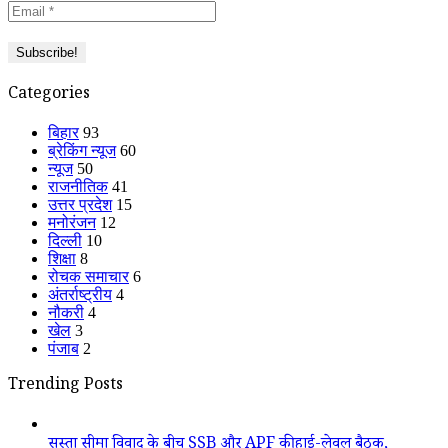
Categories
बिहार
93
ब्रेकिंग न्यूज
60
न्यूज
50
राजनीतिक
41
उत्तर प्रदेश
15
मनोरंजन
12
दिल्ली
10
शिक्षा
8
रोचक समाचार
6
अंतर्राष्ट्रीय
4
नौकरी
4
खेल
3
पंजाब
2
Trending Posts
सुस्ता सीमा विवाद के बीच SSB और APF की हाई-लेवल बैठक,