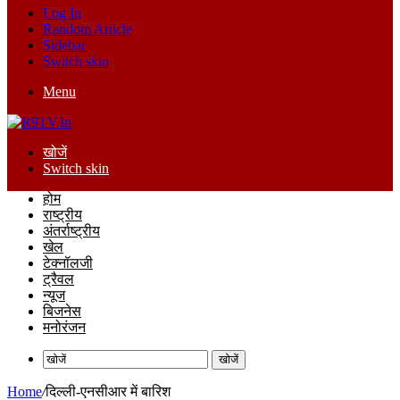
Log In
Random Article
Sidebar
Switch skin
Menu
खोजें
Switch skin
होम
राष्ट्रीय
अंतर्राष्ट्रीय
खेल
टेक्नॉलजी
ट्रैवल
न्यूज
बिजनेस
मनोरंजन
खोजें
Home
/
दिल्ली-एनसीआर में बारिश