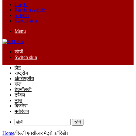
Log In
Random Article
Sidebar
Switch skin
Menu
खोजें
Switch skin
होम
राष्ट्रीय
अंतर्राष्ट्रीय
खेल
टेक्नॉलजी
ट्रैवल
न्यूज
बिजनेस
मनोरंजन
खोजें
Home
/
दिल्ली एनसीआर मेट्रो कॉरिडोर