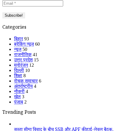
Categories
बिहार
93
ब्रेकिंग न्यूज
60
न्यूज
50
राजनीतिक
41
उत्तर प्रदेश
15
मनोरंजन
12
दिल्ली
10
शिक्षा
8
रोचक समाचार
6
अंतर्राष्ट्रीय
4
नौकरी
4
खेल
3
पंजाब
2
Trending Posts
सुस्ता सीमा विवाद के बीच SSB और APF की हाई-लेवल बैठक,