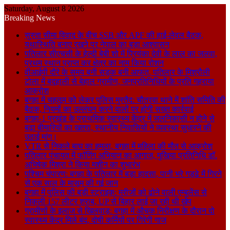
Saturday, August 8 2026
Breaking News
सुस्ता सीमा विवाद के बीच SSB और APF की हाई-लेवल बैठक,
यथास्थिति बनाए रखने पर नेपाल का बड़ा आश्वासन
पतिलार सीएचसी के हेल्दी बेबी शो में प्रियंका देवी के लाल का जलवा,
प्रथम स्थान प्राप्त कर क्षेत्र का नाम किया रोशन
वीआईपी दौरे के समय बनी सड़क बनी आफत, पतिलार के मिश्रौली
टोला में बदहाली से बेहाल ग्रामीण, जनप्रतिनिधियों के प्रति गहराया
आक्रोश
बगहा में चहलूम को लेकर पुलिस मुस्तैद: चौतरवा थाने में शांति समिति की
बैठक, नियमों का उल्लंघन करने वालों पर होगी सख्त कार्रवाई
बगहा-1 प्रखंड के प्राथमिक स्वास्थ्य केंद्र में जलनिकासी न होने से
बढ़ा बीमारियों का खतरा, स्थानीय निवासियों ने व्यवस्था सुधारने की
उठाई मांग।
VTR से निकले बाघ का हमला, बगहा में महिला की मौत से आक्रोश
पतिलार पंचायत में फॉगिंग अभियान का आगाज, मुखिया प्रतिनिधि डॉ.
अभिषेक मिश्रा ने किया मशीन का शुभारंभ
पश्चिम चंपारण: बगहा के पतिलार में बड़ा हादसा, पानी भरे गड्ढे में गिरने
से एक साल के मासूम की गई जान
बगहा में पुलिस की बड़ी स्ट्राइक: मरीजों को ढोने वाली एम्बुलेंस से
निकली 157 लीटर शराब, UP से बिहार लाई जा रही थी खेप
ग्रामीणों के इलाज से खिलवाड़: बगहा में औचक निरीक्षण के दौरान दो
स्वास्थ्य केंद्र मिले बंद, दोषी कर्मियों पर गिरेगी गाज