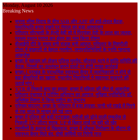
Monday, August 10 2026
Breaking News
सुस्ता सीमा विवाद के बीच SSB और APF की हाई-लेवल बैठक,
यथास्थिति बनाए रखने पर नेपाल का बड़ा आश्वासन
पतिलार सीएचसी के हेल्दी बेबी शो में प्रियंका देवी के लाल का जलवा,
प्रथम स्थान प्राप्त कर क्षेत्र का नाम किया रोशन
वीआईपी दौरे के समय बनी सड़क बनी आफत, पतिलार के मिश्रौली
टोला में बदहाली से बेहाल ग्रामीण, जनप्रतिनिधियों के प्रति गहराया
आक्रोश
बगहा में चहलूम को लेकर पुलिस मुस्तैद: चौतरवा थाने में शांति समिति की
बैठक, नियमों का उल्लंघन करने वालों पर होगी सख्त कार्रवाई
बगहा-1 प्रखंड के प्राथमिक स्वास्थ्य केंद्र में जलनिकासी न होने से
बढ़ा बीमारियों का खतरा, स्थानीय निवासियों ने व्यवस्था सुधारने की
उठाई मांग।
VTR से निकले बाघ का हमला, बगहा में महिला की मौत से आक्रोश
पतिलार पंचायत में फॉगिंग अभियान का आगाज, मुखिया प्रतिनिधि डॉ.
अभिषेक मिश्रा ने किया मशीन का शुभारंभ
पश्चिम चंपारण: बगहा के पतिलार में बड़ा हादसा, पानी भरे गड्ढे में गिरने
से एक साल के मासूम की गई जान
बगहा में पुलिस की बड़ी स्ट्राइक: मरीजों को ढोने वाली एम्बुलेंस से
निकली 157 लीटर शराब, UP से बिहार लाई जा रही थी खेप
ग्रामीणों के इलाज से खिलवाड़: बगहा में औचक निरीक्षण के दौरान दो
स्वास्थ्य केंद्र मिले बंद, दोषी कर्मियों पर गिरेगी गाज