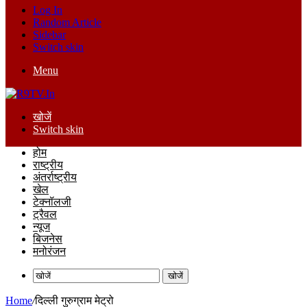
Log In
Random Article
Sidebar
Switch skin
Menu
खोजें
Switch skin
होम
राष्ट्रीय
अंतर्राष्ट्रीय
खेल
टेक्नॉलजी
ट्रैवल
न्यूज
बिजनेस
मनोरंजन
खोजें
Home
/
दिल्ली गुरुग्राम मेट्रो