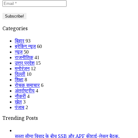
Categories
बिहार
93
ब्रेकिंग न्यूज
60
न्यूज
50
राजनीतिक
41
उत्तर प्रदेश
15
मनोरंजन
12
दिल्ली
10
शिक्षा
8
रोचक समाचार
6
अंतर्राष्ट्रीय
4
नौकरी
4
खेल
3
पंजाब
2
Trending Posts
सुस्ता सीमा विवाद के बीच SSB और APF की हाई-लेवल बैठक,