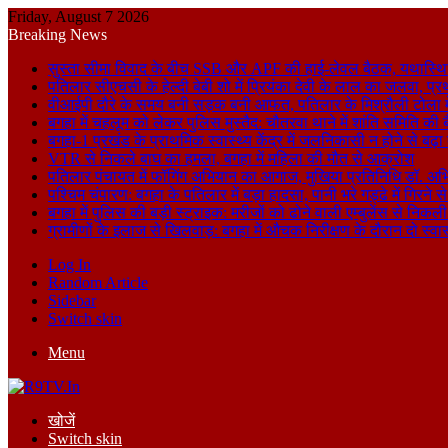
Friday, August 7 2026
Breaking News
सुस्ता सीमा विवाद के बीच SSB और APF की हाई-लेवल बैठक, यथास्थि
पतिलार सीएचसी के हेल्दी बेबी शो में प्रियंका देवी के लाल का जलवा, प्र
वीआईपी दौरे के समय बनी सड़क बनी आफत, पतिलार के मिश्रौली टोला में
बगहा में चहलूम को लेकर पुलिस मुस्तैद: चौतरवा थाने में शांति समिति की 
बगहा-1 प्रखंड के प्राथमिक स्वास्थ्य केंद्र में जलनिकासी न होने से बढ़
VTR से निकले बाघ का हमला, बगहा में महिला की मौत से आक्रोश
पतिलार पंचायत में फॉगिंग अभियान का आगाज, मुखिया प्रतिनिधि डॉ. अभि
पश्चिम चंपारण: बगहा के पतिलार में बड़ा हादसा, पानी भरे गड्ढे में गिरन
बगहा में पुलिस की बड़ी स्ट्राइक: मरीजों को ढोने वाली एम्बुलेंस से न
ग्रामीणों के इलाज से खिलवाड़: बगहा में औचक निरीक्षण के दौरान दो स्वास्थ्
Log In
Random Article
Sidebar
Switch skin
Menu
खोजें
Switch skin