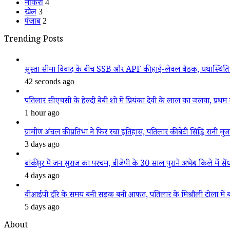
नौकरी
4
खेल
3
पंजाब
2
Trending Posts
सुस्ता सीमा विवाद के बीच SSB और APF की हाई-लेवल बैठक, यथास्थिति 
42 seconds ago
पतिलार सीएचसी के हेल्दी बेबी शो में प्रियंका देवी के लाल का जलवा, प्रथम स
1 hour ago
ग्रामीण अंचल की प्रतिभा ने फिर रचा इतिहास, पतिलार की बेटी सिद्धि रानी मुजफ्फ
3 days ago
बांकीपुर में जन सुराज का परचम, बीजेपी के 30 साल पुराने अभेद्य किले में सें
4 days ago
वीआईपी दौरे के समय बनी सड़क बनी आफत, पतिलार के मिश्रौली टोला में बदहा
5 days ago
About