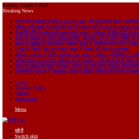
Sunday, August 9 2026
Breaking News
सुस्ता सीमा विवाद के बीच SSB और APF की हाई-लेवल बैठक, यथास्थि
पतिलार सीएचसी के हेल्दी बेबी शो में प्रियंका देवी के लाल का जलवा, प्र
वीआईपी दौरे के समय बनी सड़क बनी आफत, पतिलार के मिश्रौली टोला में
बगहा में चहलूम को लेकर पुलिस मुस्तैद: चौतरवा थाने में शांति समिति की 
बगहा-1 प्रखंड के प्राथमिक स्वास्थ्य केंद्र में जलनिकासी न होने से बढ़
VTR से निकले बाघ का हमला, बगहा में महिला की मौत से आक्रोश
पतिलार पंचायत में फॉगिंग अभियान का आगाज, मुखिया प्रतिनिधि डॉ. अभि
पश्चिम चंपारण: बगहा के पतिलार में बड़ा हादसा, पानी भरे गड्ढे में गिरन
बगहा में पुलिस की बड़ी स्ट्राइक: मरीजों को ढोने वाली एम्बुलेंस से न
ग्रामीणों के इलाज से खिलवाड़: बगहा में औचक निरीक्षण के दौरान दो स्वास्थ्
Log In
Random Article
Sidebar
Switch skin
Menu
खोजें
Switch skin