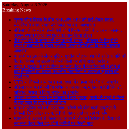
Saturday, August 8 2026
Breaking News
सुस्ता सीमा विवाद के बीच SSB और APF की हाई-लेवल बैठक,
यथास्थिति बनाए रखने पर नेपाल का बड़ा आश्वासन
पतिलार सीएचसी के हेल्दी बेबी शो में प्रियंका देवी के लाल का जलवा,
प्रथम स्थान प्राप्त कर क्षेत्र का नाम किया रोशन
वीआईपी दौरे के समय बनी सड़क बनी आफत, पतिलार के मिश्रौली
टोला में बदहाली से बेहाल ग्रामीण, जनप्रतिनिधियों के प्रति गहराया
आक्रोश
बगहा में चहलूम को लेकर पुलिस मुस्तैद: चौतरवा थाने में शांति समिति की
बैठक, नियमों का उल्लंघन करने वालों पर होगी सख्त कार्रवाई
बगहा-1 प्रखंड के प्राथमिक स्वास्थ्य केंद्र में जलनिकासी न होने से
बढ़ा बीमारियों का खतरा, स्थानीय निवासियों ने व्यवस्था सुधारने की
उठाई मांग।
VTR से निकले बाघ का हमला, बगहा में महिला की मौत से आक्रोश
पतिलार पंचायत में फॉगिंग अभियान का आगाज, मुखिया प्रतिनिधि डॉ.
अभिषेक मिश्रा ने किया मशीन का शुभारंभ
पश्चिम चंपारण: बगहा के पतिलार में बड़ा हादसा, पानी भरे गड्ढे में गिरने
से एक साल के मासूम की गई जान
बगहा में पुलिस की बड़ी स्ट्राइक: मरीजों को ढोने वाली एम्बुलेंस से
निकली 157 लीटर शराब, UP से बिहार लाई जा रही थी खेप
ग्रामीणों के इलाज से खिलवाड़: बगहा में औचक निरीक्षण के दौरान दो
स्वास्थ्य केंद्र मिले बंद, दोषी कर्मियों पर गिरेगी गाज