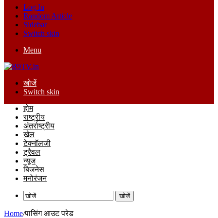
Log In
Random Article
Sidebar
Switch skin
Menu
खोजें
Switch skin
होम
राष्ट्रीय
अंतर्राष्ट्रीय
खेल
टेक्नॉलजी
ट्रैवल
न्यूज
बिजनेस
मनोरंजन
खोजें
Home
/
पासिंग आउट परेड