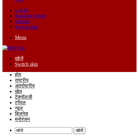
Log In
Random Article
Sidebar
Switch skin
Menu
खोजें
Switch skin
होम
राष्ट्रीय
अंतर्राष्ट्रीय
खेल
टेक्नॉलजी
ट्रैवल
न्यूज
बिजनेस
मनोरंजन
खोजें