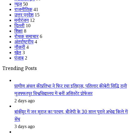
न्यूज
50
राजनीतिक
41
उत्तर प्रदेश
15
मनोरंजन
12
दिल्ली
10
शिक्षा
8
रोचक समाचार
6
अंतर्राष्ट्रीय
4
नौकरी
4
खेल
3
पंजाब
2
Trending Posts
ग्रामीण अंचल की प्रतिभा ने फिर रचा इतिहास, पतिलार की बेटी सिद्धि रानी
मुजफ्फरपुर विश्वविद्यालय में बनीं असिस्टेंट प्रोफेसर
2 days ago
बांकीपुर में जन सुराज का परचम, बीजेपी के 30 साल पुराने अभेद्य किले में
सेंध
3 days ago