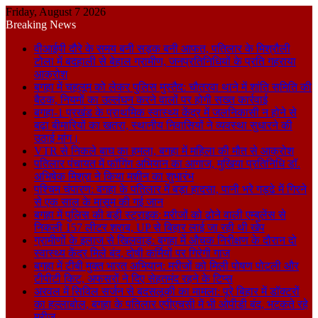
Friday, August 7 2026
Breaking News
वीआईपी दौरे के समय बनी सड़क बनी आफत, पतिलार के मिश्रौली
टोला में बदहाली से बेहाल ग्रामीण, जनप्रतिनिधियों के प्रति गहराया
आक्रोश
बगहा में चहलूम को लेकर पुलिस मुस्तैद: चौतरवा थाने में शांति समिति की
बैठक, नियमों का उल्लंघन करने वालों पर होगी सख्त कार्रवाई
बगहा-1 प्रखंड के प्राथमिक स्वास्थ्य केंद्र में जलनिकासी न होने से
बढ़ा बीमारियों का खतरा, स्थानीय निवासियों ने व्यवस्था सुधारने की
उठाई मांग।
VTR से निकले बाघ का हमला, बगहा में महिला की मौत से आक्रोश
पतिलार पंचायत में फॉगिंग अभियान का आगाज, मुखिया प्रतिनिधि डॉ.
अभिषेक मिश्रा ने किया मशीन का शुभारंभ
पश्चिम चंपारण: बगहा के पतिलार में बड़ा हादसा, पानी भरे गड्ढे में गिरने
से एक साल के मासूम की गई जान
बगहा में पुलिस की बड़ी स्ट्राइक: मरीजों को ढोने वाली एम्बुलेंस से
निकली 157 लीटर शराब, UP से बिहार लाई जा रही थी खेप
ग्रामीणों के इलाज से खिलवाड़: बगहा में औचक निरीक्षण के दौरान दो
स्वास्थ्य केंद्र मिले बंद, दोषी कर्मियों पर गिरेगी गाज
बगहा में टीबी मुक्त भारत अभियान: मरीजों को मिली पोषण पोटली और
टीपीटी किट, अफसरों ने दिए सेहतमंद रहने के टिप्स
अरवल में सिविल सर्जन से बदसलूकी का मामला: पूरे बिहार में डॉक्टरों
का हल्लाबोल, बगहा के पतिलार एपीएचसी में भी ओपीडी बंद, भटकते रहे
मरीज