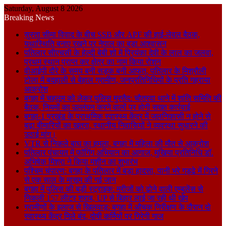
Saturday, August 8 2026
Breaking News
सुस्ता सीमा विवाद के बीच SSB और APF की हाई-लेवल बैठक,
यथास्थिति बनाए रखने पर नेपाल का बड़ा आश्वासन
पतिलार सीएचसी के हेल्दी बेबी शो में प्रियंका देवी के लाल का जलवा,
प्रथम स्थान प्राप्त कर क्षेत्र का नाम किया रोशन
वीआईपी दौरे के समय बनी सड़क बनी आफत, पतिलार के मिश्रौली
टोला में बदहाली से बेहाल ग्रामीण, जनप्रतिनिधियों के प्रति गहराया
आक्रोश
बगहा में चहलूम को लेकर पुलिस मुस्तैद: चौतरवा थाने में शांति समिति की
बैठक, नियमों का उल्लंघन करने वालों पर होगी सख्त कार्रवाई
बगहा-1 प्रखंड के प्राथमिक स्वास्थ्य केंद्र में जलनिकासी न होने से
बढ़ा बीमारियों का खतरा, स्थानीय निवासियों ने व्यवस्था सुधारने की
उठाई मांग।
VTR से निकले बाघ का हमला, बगहा में महिला की मौत से आक्रोश
पतिलार पंचायत में फॉगिंग अभियान का आगाज, मुखिया प्रतिनिधि डॉ.
अभिषेक मिश्रा ने किया मशीन का शुभारंभ
पश्चिम चंपारण: बगहा के पतिलार में बड़ा हादसा, पानी भरे गड्ढे में गिरने
से एक साल के मासूम की गई जान
बगहा में पुलिस की बड़ी स्ट्राइक: मरीजों को ढोने वाली एम्बुलेंस से
निकली 157 लीटर शराब, UP से बिहार लाई जा रही थी खेप
ग्रामीणों के इलाज से खिलवाड़: बगहा में औचक निरीक्षण के दौरान दो
स्वास्थ्य केंद्र मिले बंद, दोषी कर्मियों पर गिरेगी गाज