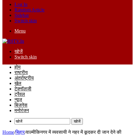
Log In
Random Article
Sidebar
Switch skin
Menu
खोजें
Switch skin
होम
राष्ट्रीय
अंतर्राष्ट्रीय
खेल
टेक्नॉलजी
ट्रैवल
न्यूज
बिजनेस
मनोरंजन
खोजें
Home
/
बिहार
/
वाल्मीकिनगर में व्यवसायी ने नहर में कूदकर दी जान देने की