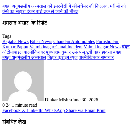
बगहा अनुमंडलीय अस्पताल की इमरजेंसी में व्हीलचेयर की किल्लत, मरीजों को
कंधे का सहारा देकर वार्ड तक ले जाने की नौबत
शमसाद अंसारी के रिपोर्ट
Tags
Bagaha News
Bihar News
Chandan Automobiles
Purushottam
Kumar Pappu
Valmikinagar Canal Incident
Valmikinagar News
चंदन
ऑटोमोबाइल वाल्मीकिनगर
पुरुषोत्तम कुमार उर्फ पप्पू
पूर्वी नहर हादसा बगहा
बगहा अनुमंडलीय अस्पताल
बिहार क्राइम न्यूज
वाल्मीकिनगर समाचार
Dinkar Mishra
June 30, 2026
0
24
1 minute read
Facebook
X
LinkedIn
WhatsApp
Share via Email
Print
संबंधित लेख