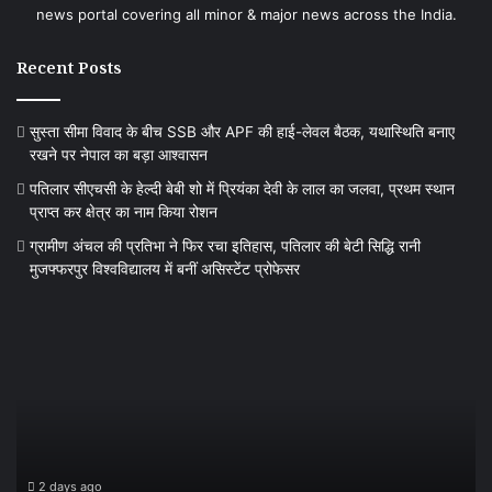
news portal covering all minor & major news across the India.
Recent Posts
सुस्ता सीमा विवाद के बीच SSB और APF की हाई-लेवल बैठक, यथास्थिति बनाए
रखने पर नेपाल का बड़ा आश्वासन
पतिलार सीएचसी के हेल्दी बेबी शो में प्रियंका देवी के लाल का जलवा, प्रथम स्थान
प्राप्त कर क्षेत्र का नाम किया रोशन
ग्रामीण अंचल की प्रतिभा ने फिर रचा इतिहास, पतिलार की बेटी सिद्धि रानी
मुजफ्फरपुर विश्वविद्यालय में बनीं असिस्टेंट प्रोफेसर
पतिलार
ग्र
सीएचसी
अं
के
की
हेल्दी
प्र
बेबी
ने
शो
फि
में
रच
प्रियंका
इत
2 days ago