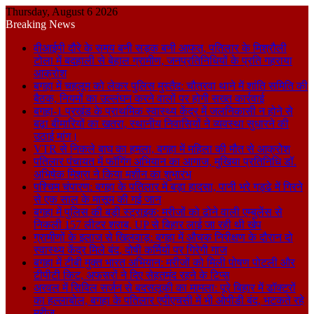
Thursday, August 6 2026
Breaking News
वीआईपी दौरे के समय बनी सड़क बनी आफत, पतिलार के मिश्रौली
टोला में बदहाली से बेहाल ग्रामीण, जनप्रतिनिधियों के प्रति गहराया
आक्रोश
बगहा में चहलूम को लेकर पुलिस मुस्तैद: चौतरवा थाने में शांति समिति की
बैठक, नियमों का उल्लंघन करने वालों पर होगी सख्त कार्रवाई
बगहा-1 प्रखंड के प्राथमिक स्वास्थ्य केंद्र में जलनिकासी न होने से
बढ़ा बीमारियों का खतरा, स्थानीय निवासियों ने व्यवस्था सुधारने की
उठाई मांग।
VTR से निकले बाघ का हमला, बगहा में महिला की मौत से आक्रोश
पतिलार पंचायत में फॉगिंग अभियान का आगाज, मुखिया प्रतिनिधि डॉ.
अभिषेक मिश्रा ने किया मशीन का शुभारंभ
पश्चिम चंपारण: बगहा के पतिलार में बड़ा हादसा, पानी भरे गड्ढे में गिरने
से एक साल के मासूम की गई जान
बगहा में पुलिस की बड़ी स्ट्राइक: मरीजों को ढोने वाली एम्बुलेंस से
निकली 157 लीटर शराब, UP से बिहार लाई जा रही थी खेप
ग्रामीणों के इलाज से खिलवाड़: बगहा में औचक निरीक्षण के दौरान दो
स्वास्थ्य केंद्र मिले बंद, दोषी कर्मियों पर गिरेगी गाज
बगहा में टीबी मुक्त भारत अभियान: मरीजों को मिली पोषण पोटली और
टीपीटी किट, अफसरों ने दिए सेहतमंद रहने के टिप्स
अरवल में सिविल सर्जन से बदसलूकी का मामला: पूरे बिहार में डॉक्टरों
का हल्लाबोल, बगहा के पतिलार एपीएचसी में भी ओपीडी बंद, भटकते रहे
मरीज