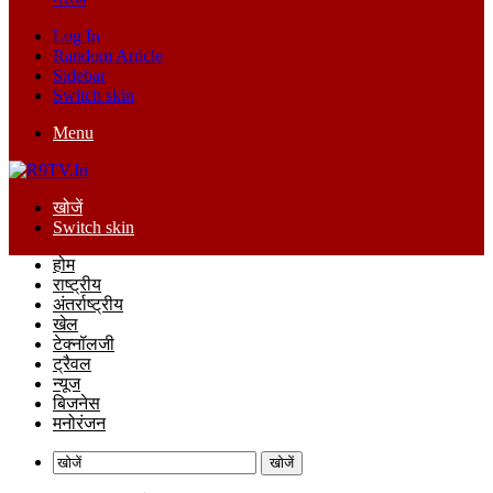
Log In
Random Article
Sidebar
Switch skin
Menu
खोजें
Switch skin
होम
राष्ट्रीय
अंतर्राष्ट्रीय
खेल
टेक्नॉलजी
ट्रैवल
न्यूज
बिजनेस
मनोरंजन
खोजें