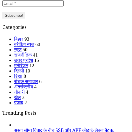
Categories
बिहार
93
ब्रेकिंग न्यूज
60
न्यूज
50
राजनीतिक
41
उत्तर प्रदेश
15
मनोरंजन
12
दिल्ली
10
शिक्षा
8
रोचक समाचार
6
अंतर्राष्ट्रीय
4
नौकरी
4
खेल
3
पंजाब
2
Trending Posts
सुस्ता सीमा विवाद के बीच SSB और APF की हाई-लेवल बैठक,