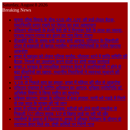
Saturday, August 8 2026
Breaking News
सुस्ता सीमा विवाद के बीच SSB और APF की हाई-लेवल बैठक,
यथास्थिति बनाए रखने पर नेपाल का बड़ा आश्वासन
पतिलार सीएचसी के हेल्दी बेबी शो में प्रियंका देवी के लाल का जलवा,
प्रथम स्थान प्राप्त कर क्षेत्र का नाम किया रोशन
वीआईपी दौरे के समय बनी सड़क बनी आफत, पतिलार के मिश्रौली
टोला में बदहाली से बेहाल ग्रामीण, जनप्रतिनिधियों के प्रति गहराया
आक्रोश
बगहा में चहलूम को लेकर पुलिस मुस्तैद: चौतरवा थाने में शांति समिति की
बैठक, नियमों का उल्लंघन करने वालों पर होगी सख्त कार्रवाई
बगहा-1 प्रखंड के प्राथमिक स्वास्थ्य केंद्र में जलनिकासी न होने से
बढ़ा बीमारियों का खतरा, स्थानीय निवासियों ने व्यवस्था सुधारने की
उठाई मांग।
VTR से निकले बाघ का हमला, बगहा में महिला की मौत से आक्रोश
पतिलार पंचायत में फॉगिंग अभियान का आगाज, मुखिया प्रतिनिधि डॉ.
अभिषेक मिश्रा ने किया मशीन का शुभारंभ
पश्चिम चंपारण: बगहा के पतिलार में बड़ा हादसा, पानी भरे गड्ढे में गिरने
से एक साल के मासूम की गई जान
बगहा में पुलिस की बड़ी स्ट्राइक: मरीजों को ढोने वाली एम्बुलेंस से
निकली 157 लीटर शराब, UP से बिहार लाई जा रही थी खेप
ग्रामीणों के इलाज से खिलवाड़: बगहा में औचक निरीक्षण के दौरान दो
स्वास्थ्य केंद्र मिले बंद, दोषी कर्मियों पर गिरेगी गाज