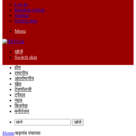
Log In
Random Article
Sidebar
Switch skin
Menu
खोजें
Switch skin
होम
राष्ट्रीय
अंतर्राष्ट्रीय
खेल
टेक्नॉलजी
ट्रैवल
न्यूज
बिजनेस
मनोरंजन
खोजें
Home
/
बड़गांव पंचायत