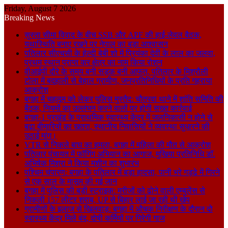
Friday, August 7 2026
Breaking News
सुस्ता सीमा विवाद के बीच SSB और APF की हाई-लेवल बैठक,
यथास्थिति बनाए रखने पर नेपाल का बड़ा आश्वासन
पतिलार सीएचसी के हेल्दी बेबी शो में प्रियंका देवी के लाल का जलवा,
प्रथम स्थान प्राप्त कर क्षेत्र का नाम किया रोशन
वीआईपी दौरे के समय बनी सड़क बनी आफत, पतिलार के मिश्रौली
टोला में बदहाली से बेहाल ग्रामीण, जनप्रतिनिधियों के प्रति गहराया
आक्रोश
बगहा में चहलूम को लेकर पुलिस मुस्तैद: चौतरवा थाने में शांति समिति की
बैठक, नियमों का उल्लंघन करने वालों पर होगी सख्त कार्रवाई
बगहा-1 प्रखंड के प्राथमिक स्वास्थ्य केंद्र में जलनिकासी न होने से
बढ़ा बीमारियों का खतरा, स्थानीय निवासियों ने व्यवस्था सुधारने की
उठाई मांग।
VTR से निकले बाघ का हमला, बगहा में महिला की मौत से आक्रोश
पतिलार पंचायत में फॉगिंग अभियान का आगाज, मुखिया प्रतिनिधि डॉ.
अभिषेक मिश्रा ने किया मशीन का शुभारंभ
पश्चिम चंपारण: बगहा के पतिलार में बड़ा हादसा, पानी भरे गड्ढे में गिरने
से एक साल के मासूम की गई जान
बगहा में पुलिस की बड़ी स्ट्राइक: मरीजों को ढोने वाली एम्बुलेंस से
निकली 157 लीटर शराब, UP से बिहार लाई जा रही थी खेप
ग्रामीणों के इलाज से खिलवाड़: बगहा में औचक निरीक्षण के दौरान दो
स्वास्थ्य केंद्र मिले बंद, दोषी कर्मियों पर गिरेगी गाज