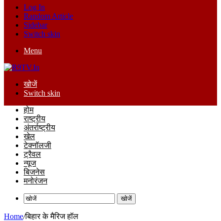
Log In
Random Article
Sidebar
Switch skin
Menu
खोजें
Switch skin
होम
राष्ट्रीय
अंतर्राष्ट्रीय
खेल
टेक्नॉलजी
ट्रैवल
न्यूज
बिजनेस
मनोरंजन
खोजें
Home
/
बिहार के मैरिज हॉल