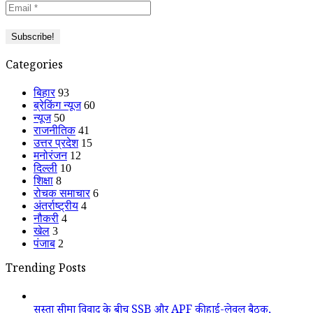
Categories
बिहार
93
ब्रेकिंग न्यूज
60
न्यूज
50
राजनीतिक
41
उत्तर प्रदेश
15
मनोरंजन
12
दिल्ली
10
शिक्षा
8
रोचक समाचार
6
अंतर्राष्ट्रीय
4
नौकरी
4
खेल
3
पंजाब
2
Trending Posts
सुस्ता सीमा विवाद के बीच SSB और APF की हाई-लेवल बैठक,