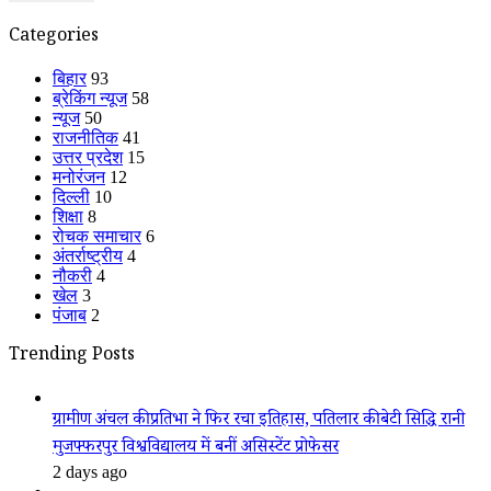
Categories
बिहार
93
ब्रेकिंग न्यूज
58
न्यूज
50
राजनीतिक
41
उत्तर प्रदेश
15
मनोरंजन
12
दिल्ली
10
शिक्षा
8
रोचक समाचार
6
अंतर्राष्ट्रीय
4
नौकरी
4
खेल
3
पंजाब
2
Trending Posts
ग्रामीण अंचल की प्रतिभा ने फिर रचा इतिहास, पतिलार की बेटी सिद्धि रानी
मुजफ्फरपुर विश्वविद्यालय में बनीं असिस्टेंट प्रोफेसर
2 days ago