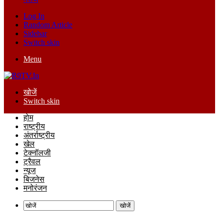
Log In
Random Article
Sidebar
Switch skin
Menu
खोजें
Switch skin
होम
राष्ट्रीय
अंतर्राष्ट्रीय
खेल
टेक्नॉलजी
ट्रैवल
न्यूज
बिजनेस
मनोरंजन
खोजें