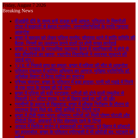
Friday, August 7 2026
Breaking News
वीआईपी दौरे के समय बनी सड़क बनी आफत, पतिलार के मिश्रौली
टोला में बदहाली से बेहाल ग्रामीण, जनप्रतिनिधियों के प्रति गहराया
आक्रोश
बगहा में चहलूम को लेकर पुलिस मुस्तैद: चौतरवा थाने में शांति समिति की
बैठक, नियमों का उल्लंघन करने वालों पर होगी सख्त कार्रवाई
बगहा-1 प्रखंड के प्राथमिक स्वास्थ्य केंद्र में जलनिकासी न होने से
बढ़ा बीमारियों का खतरा, स्थानीय निवासियों ने व्यवस्था सुधारने की
उठाई मांग।
VTR से निकले बाघ का हमला, बगहा में महिला की मौत से आक्रोश
पतिलार पंचायत में फॉगिंग अभियान का आगाज, मुखिया प्रतिनिधि डॉ.
अभिषेक मिश्रा ने किया मशीन का शुभारंभ
पश्चिम चंपारण: बगहा के पतिलार में बड़ा हादसा, पानी भरे गड्ढे में गिरने
से एक साल के मासूम की गई जान
बगहा में पुलिस की बड़ी स्ट्राइक: मरीजों को ढोने वाली एम्बुलेंस से
निकली 157 लीटर शराब, UP से बिहार लाई जा रही थी खेप
ग्रामीणों के इलाज से खिलवाड़: बगहा में औचक निरीक्षण के दौरान दो
स्वास्थ्य केंद्र मिले बंद, दोषी कर्मियों पर गिरेगी गाज
बगहा में टीबी मुक्त भारत अभियान: मरीजों को मिली पोषण पोटली और
टीपीटी किट, अफसरों ने दिए सेहतमंद रहने के टिप्स
अरवल में सिविल सर्जन से बदसलूकी का मामला: पूरे बिहार में डॉक्टरों
का हल्लाबोल, बगहा के पतिलार एपीएचसी में भी ओपीडी बंद, भटकते रहे
मरीज