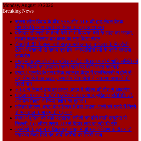
Monday, August 10 2026
Breaking News
सुस्ता सीमा विवाद के बीच SSB और APF की हाई-लेवल बैठक,
यथास्थिति बनाए रखने पर नेपाल का बड़ा आश्वासन
पतिलार सीएचसी के हेल्दी बेबी शो में प्रियंका देवी के लाल का जलवा,
प्रथम स्थान प्राप्त कर क्षेत्र का नाम किया रोशन
वीआईपी दौरे के समय बनी सड़क बनी आफत, पतिलार के मिश्रौली
टोला में बदहाली से बेहाल ग्रामीण, जनप्रतिनिधियों के प्रति गहराया
आक्रोश
बगहा में चहलूम को लेकर पुलिस मुस्तैद: चौतरवा थाने में शांति समिति की
बैठक, नियमों का उल्लंघन करने वालों पर होगी सख्त कार्रवाई
बगहा-1 प्रखंड के प्राथमिक स्वास्थ्य केंद्र में जलनिकासी न होने से
बढ़ा बीमारियों का खतरा, स्थानीय निवासियों ने व्यवस्था सुधारने की
उठाई मांग।
VTR से निकले बाघ का हमला, बगहा में महिला की मौत से आक्रोश
पतिलार पंचायत में फॉगिंग अभियान का आगाज, मुखिया प्रतिनिधि डॉ.
अभिषेक मिश्रा ने किया मशीन का शुभारंभ
पश्चिम चंपारण: बगहा के पतिलार में बड़ा हादसा, पानी भरे गड्ढे में गिरने
से एक साल के मासूम की गई जान
बगहा में पुलिस की बड़ी स्ट्राइक: मरीजों को ढोने वाली एम्बुलेंस से
निकली 157 लीटर शराब, UP से बिहार लाई जा रही थी खेप
ग्रामीणों के इलाज से खिलवाड़: बगहा में औचक निरीक्षण के दौरान दो
स्वास्थ्य केंद्र मिले बंद, दोषी कर्मियों पर गिरेगी गाज