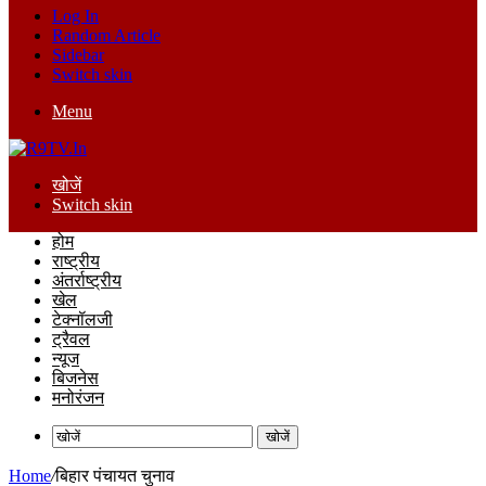
Log In
Random Article
Sidebar
Switch skin
Menu
खोजें
Switch skin
होम
राष्ट्रीय
अंतर्राष्ट्रीय
खेल
टेक्नॉलजी
ट्रैवल
न्यूज
बिजनेस
मनोरंजन
खोजें
Home
/
बिहार पंचायत चुनाव