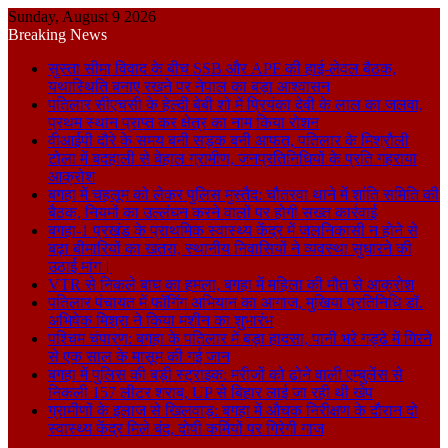
Sunday, August 9 2026
Breaking News
सुस्ता सीमा विवाद के बीच SSB और APF की हाई-लेवल बैठक,
यथास्थिति बनाए रखने पर नेपाल का बड़ा आश्वासन
पतिलार सीएचसी के हेल्दी बेबी शो में प्रियंका देवी के लाल का जलवा,
प्रथम स्थान प्राप्त कर क्षेत्र का नाम किया रोशन
वीआईपी दौरे के समय बनी सड़क बनी आफत, पतिलार के मिश्रौली
टोला में बदहाली से बेहाल ग्रामीण, जनप्रतिनिधियों के प्रति गहराया
आक्रोश
बगहा में चहलूम को लेकर पुलिस मुस्तैद: चौतरवा थाने में शांति समिति की
बैठक, नियमों का उल्लंघन करने वालों पर होगी सख्त कार्रवाई
बगहा-1 प्रखंड के प्राथमिक स्वास्थ्य केंद्र में जलनिकासी न होने से
बढ़ा बीमारियों का खतरा, स्थानीय निवासियों ने व्यवस्था सुधारने की
उठाई मांग।
VTR से निकले बाघ का हमला, बगहा में महिला की मौत से आक्रोश
पतिलार पंचायत में फॉगिंग अभियान का आगाज, मुखिया प्रतिनिधि डॉ.
अभिषेक मिश्रा ने किया मशीन का शुभारंभ
पश्चिम चंपारण: बगहा के पतिलार में बड़ा हादसा, पानी भरे गड्ढे में गिरने
से एक साल के मासूम की गई जान
बगहा में पुलिस की बड़ी स्ट्राइक: मरीजों को ढोने वाली एम्बुलेंस से
निकली 157 लीटर शराब, UP से बिहार लाई जा रही थी खेप
ग्रामीणों के इलाज से खिलवाड़: बगहा में औचक निरीक्षण के दौरान दो
स्वास्थ्य केंद्र मिले बंद, दोषी कर्मियों पर गिरेगी गाज