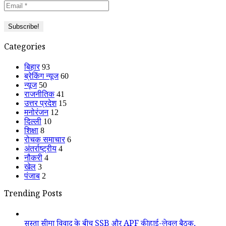
Categories
बिहार
93
ब्रेकिंग न्यूज
60
न्यूज
50
राजनीतिक
41
उत्तर प्रदेश
15
मनोरंजन
12
दिल्ली
10
शिक्षा
8
रोचक समाचार
6
अंतर्राष्ट्रीय
4
नौकरी
4
खेल
3
पंजाब
2
Trending Posts
सुस्ता सीमा विवाद के बीच SSB और APF की हाई-लेवल बैठक,