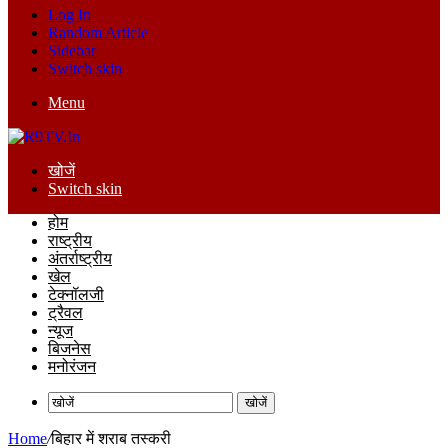
Log In
Random Article
Sidebar
Switch skin
Menu
खोजें
Switch skin
होम
राष्ट्रीय
अंतर्राष्ट्रीय
खेल
टेक्नॉलजी
ट्रैवल
न्यूज
बिजनेस
मनोरंजन
खोजें
Home
/
बिहार में शराब तस्करी