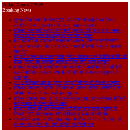
Friday, August 7 2026
Breaking News
सुस्ता सीमा विवाद के बीच SSB और APF की हाई-लेवल बैठक,
यथास्थिति बनाए रखने पर नेपाल का बड़ा आश्वासन
पतिलार सीएचसी के हेल्दी बेबी शो में प्रियंका देवी के लाल का जलवा,
प्रथम स्थान प्राप्त कर क्षेत्र का नाम किया रोशन
वीआईपी दौरे के समय बनी सड़क बनी आफत, पतिलार के मिश्रौली
टोला में बदहाली से बेहाल ग्रामीण, जनप्रतिनिधियों के प्रति गहराया
आक्रोश
बगहा में चहलूम को लेकर पुलिस मुस्तैद: चौतरवा थाने में शांति समिति की
बैठक, नियमों का उल्लंघन करने वालों पर होगी सख्त कार्रवाई
बगहा-1 प्रखंड के प्राथमिक स्वास्थ्य केंद्र में जलनिकासी न होने से
बढ़ा बीमारियों का खतरा, स्थानीय निवासियों ने व्यवस्था सुधारने की
उठाई मांग।
VTR से निकले बाघ का हमला, बगहा में महिला की मौत से आक्रोश
पतिलार पंचायत में फॉगिंग अभियान का आगाज, मुखिया प्रतिनिधि डॉ.
अभिषेक मिश्रा ने किया मशीन का शुभारंभ
पश्चिम चंपारण: बगहा के पतिलार में बड़ा हादसा, पानी भरे गड्ढे में गिरने
से एक साल के मासूम की गई जान
बगहा में पुलिस की बड़ी स्ट्राइक: मरीजों को ढोने वाली एम्बुलेंस से
निकली 157 लीटर शराब, UP से बिहार लाई जा रही थी खेप
ग्रामीणों के इलाज से खिलवाड़: बगहा में औचक निरीक्षण के दौरान दो
स्वास्थ्य केंद्र मिले बंद, दोषी कर्मियों पर गिरेगी गाज