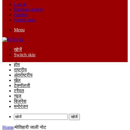
Log In
Random Article
Sidebar
Switch skin
Menu
खोजें
Switch skin
होम
राष्ट्रीय
अंतर्राष्ट्रीय
खेल
टेक्नॉलजी
ट्रैवल
न्यूज
बिजनेस
मनोरंजन
खोजें
Home
/
मोतिहारी जाली नोट