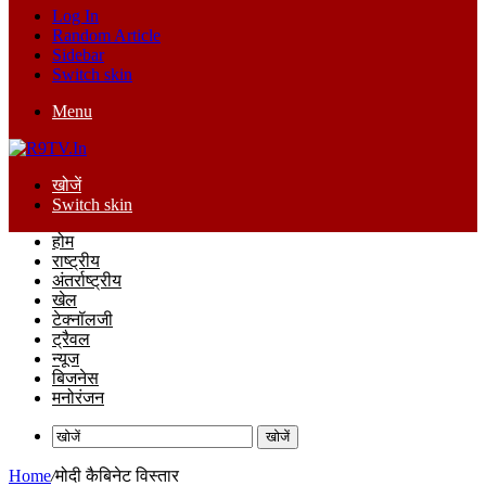
Log In
Random Article
Sidebar
Switch skin
Menu
खोजें
Switch skin
होम
राष्ट्रीय
अंतर्राष्ट्रीय
खेल
टेक्नॉलजी
ट्रैवल
न्यूज
बिजनेस
मनोरंजन
खोजें
Home
/
मोदी कैबिनेट विस्तार