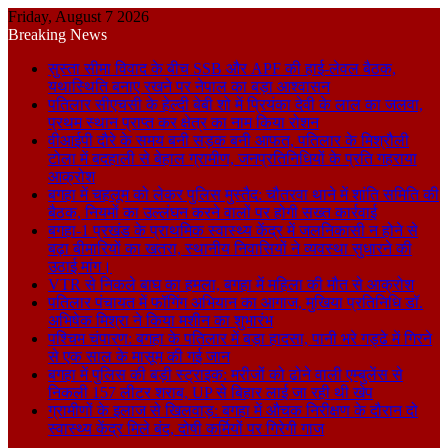
Friday, August 7 2026
Breaking News
सुस्ता सीमा विवाद के बीच SSB और APF की हाई-लेवल बैठक,
यथास्थिति बनाए रखने पर नेपाल का बड़ा आश्वासन
पतिलार सीएचसी के हेल्दी बेबी शो में प्रियंका देवी के लाल का जलवा,
प्रथम स्थान प्राप्त कर क्षेत्र का नाम किया रोशन
वीआईपी दौरे के समय बनी सड़क बनी आफत, पतिलार के मिश्रौली
टोला में बदहाली से बेहाल ग्रामीण, जनप्रतिनिधियों के प्रति गहराया
आक्रोश
बगहा में चहलूम को लेकर पुलिस मुस्तैद: चौतरवा थाने में शांति समिति की
बैठक, नियमों का उल्लंघन करने वालों पर होगी सख्त कार्रवाई
बगहा-1 प्रखंड के प्राथमिक स्वास्थ्य केंद्र में जलनिकासी न होने से
बढ़ा बीमारियों का खतरा, स्थानीय निवासियों ने व्यवस्था सुधारने की
उठाई मांग।
VTR से निकले बाघ का हमला, बगहा में महिला की मौत से आक्रोश
पतिलार पंचायत में फॉगिंग अभियान का आगाज, मुखिया प्रतिनिधि डॉ.
अभिषेक मिश्रा ने किया मशीन का शुभारंभ
पश्चिम चंपारण: बगहा के पतिलार में बड़ा हादसा, पानी भरे गड्ढे में गिरने
से एक साल के मासूम की गई जान
बगहा में पुलिस की बड़ी स्ट्राइक: मरीजों को ढोने वाली एम्बुलेंस से
निकली 157 लीटर शराब, UP से बिहार लाई जा रही थी खेप
ग्रामीणों के इलाज से खिलवाड़: बगहा में औचक निरीक्षण के दौरान दो
स्वास्थ्य केंद्र मिले बंद, दोषी कर्मियों पर गिरेगी गाज