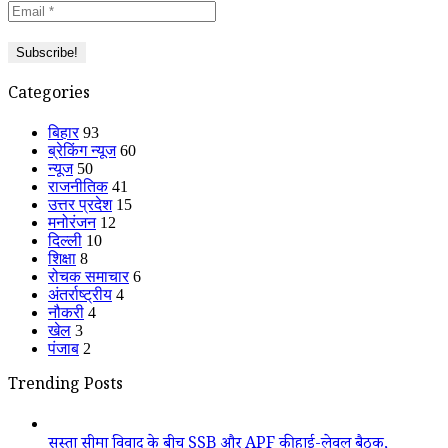
Categories
बिहार
93
ब्रेकिंग न्यूज
60
न्यूज
50
राजनीतिक
41
उत्तर प्रदेश
15
मनोरंजन
12
दिल्ली
10
शिक्षा
8
रोचक समाचार
6
अंतर्राष्ट्रीय
4
नौकरी
4
खेल
3
पंजाब
2
Trending Posts
सुस्ता सीमा विवाद के बीच SSB और APF की हाई-लेवल बैठक,