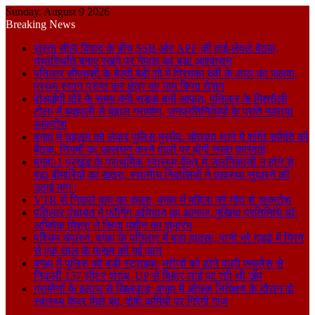
Sunday, August 9 2026
Breaking News
सुस्ता सीमा विवाद के बीच SSB और APF की हाई-लेवल बैठक,
यथास्थिति बनाए रखने पर नेपाल का बड़ा आश्वासन
पतिलार सीएचसी के हेल्दी बेबी शो में प्रियंका देवी के लाल का जलवा,
प्रथम स्थान प्राप्त कर क्षेत्र का नाम किया रोशन
वीआईपी दौरे के समय बनी सड़क बनी आफत, पतिलार के मिश्रौली
टोला में बदहाली से बेहाल ग्रामीण, जनप्रतिनिधियों के प्रति गहराया
आक्रोश
बगहा में चहलूम को लेकर पुलिस मुस्तैद: चौतरवा थाने में शांति समिति की
बैठक, नियमों का उल्लंघन करने वालों पर होगी सख्त कार्रवाई
बगहा-1 प्रखंड के प्राथमिक स्वास्थ्य केंद्र में जलनिकासी न होने से
बढ़ा बीमारियों का खतरा, स्थानीय निवासियों ने व्यवस्था सुधारने की
उठाई मांग।
VTR से निकले बाघ का हमला, बगहा में महिला की मौत से आक्रोश
पतिलार पंचायत में फॉगिंग अभियान का आगाज, मुखिया प्रतिनिधि डॉ.
अभिषेक मिश्रा ने किया मशीन का शुभारंभ
पश्चिम चंपारण: बगहा के पतिलार में बड़ा हादसा, पानी भरे गड्ढे में गिरने
से एक साल के मासूम की गई जान
बगहा में पुलिस की बड़ी स्ट्राइक: मरीजों को ढोने वाली एम्बुलेंस से
निकली 157 लीटर शराब, UP से बिहार लाई जा रही थी खेप
ग्रामीणों के इलाज से खिलवाड़: बगहा में औचक निरीक्षण के दौरान दो
स्वास्थ्य केंद्र मिले बंद, दोषी कर्मियों पर गिरेगी गाज