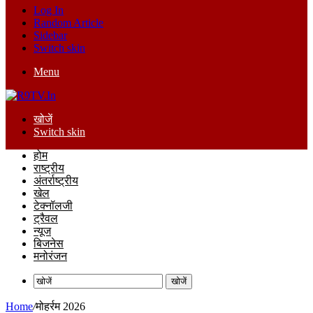
Log In
Random Article
Sidebar
Switch skin
Menu
खोजें
Switch skin
होम
राष्ट्रीय
अंतर्राष्ट्रीय
खेल
टेक्नॉलजी
ट्रैवल
न्यूज
बिजनेस
मनोरंजन
खोजें
Home
/
मोहर्रम 2026