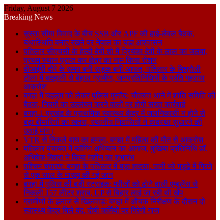
Friday, August 7 2026
Breaking News
सुस्ता सीमा विवाद के बीच SSB और APF की हाई-लेवल बैठक,
यथास्थिति बनाए रखने पर नेपाल का बड़ा आश्वासन
पतिलार सीएचसी के हेल्दी बेबी शो में प्रियंका देवी के लाल का जलवा,
प्रथम स्थान प्राप्त कर क्षेत्र का नाम किया रोशन
वीआईपी दौरे के समय बनी सड़क बनी आफत, पतिलार के मिश्रौली
टोला में बदहाली से बेहाल ग्रामीण, जनप्रतिनिधियों के प्रति गहराया
आक्रोश
बगहा में चहलूम को लेकर पुलिस मुस्तैद: चौतरवा थाने में शांति समिति की
बैठक, नियमों का उल्लंघन करने वालों पर होगी सख्त कार्रवाई
बगहा-1 प्रखंड के प्राथमिक स्वास्थ्य केंद्र में जलनिकासी न होने से
बढ़ा बीमारियों का खतरा, स्थानीय निवासियों ने व्यवस्था सुधारने की
उठाई मांग।
VTR से निकले बाघ का हमला, बगहा में महिला की मौत से आक्रोश
पतिलार पंचायत में फॉगिंग अभियान का आगाज, मुखिया प्रतिनिधि डॉ.
अभिषेक मिश्रा ने किया मशीन का शुभारंभ
पश्चिम चंपारण: बगहा के पतिलार में बड़ा हादसा, पानी भरे गड्ढे में गिरने
से एक साल के मासूम की गई जान
बगहा में पुलिस की बड़ी स्ट्राइक: मरीजों को ढोने वाली एम्बुलेंस से
निकली 157 लीटर शराब, UP से बिहार लाई जा रही थी खेप
ग्रामीणों के इलाज से खिलवाड़: बगहा में औचक निरीक्षण के दौरान दो
स्वास्थ्य केंद्र मिले बंद, दोषी कर्मियों पर गिरेगी गाज