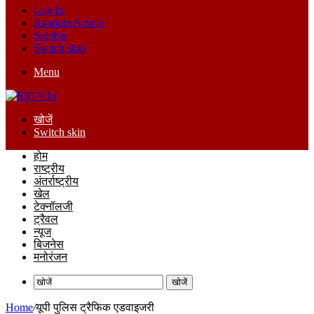
Log In
Random Article
Sidebar
Switch skin
Menu
खोजें
Switch skin
होम
राष्ट्रीय
अंतर्राष्ट्रीय
खेल
टेक्नॉलजी
ट्रैवल
न्यूज
बिजनेस
मनोरंजन
खोजें
Home
/
यूपी पुलिस ट्रैफिक एडवाइजरी