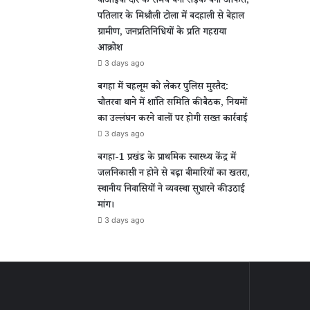
वीआईपी दौरे के समय बनी सड़क बनी आफत,
पतिलार के मिश्रौली टोला में बदहाली से बेहाल
ग्रामीण, जनप्रतिनिधियों के प्रति गहराया
आक्रोश
3 days ago
बगहा में चहलूम को लेकर पुलिस मुस्तैद:
चौतरवा थाने में शांति समिति की बैठक, नियमों
का उल्लंघन करने वालों पर होगी सख्त कार्रवाई
3 days ago
बगहा-1 प्रखंड के प्राथमिक स्वास्थ्य केंद्र में
जलनिकासी न होने से बढ़ा बीमारियों का खतरा,
स्थानीय निवासियों ने व्यवस्था सुधारने की उठाई
मांग।
3 days ago
पुर
वीआईपी
दौरे