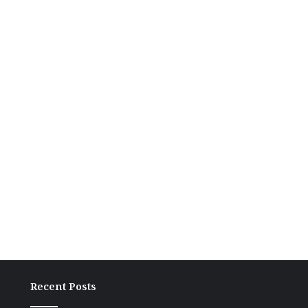
Recent Posts
ग्रामीण
बांकी
अंचल
में