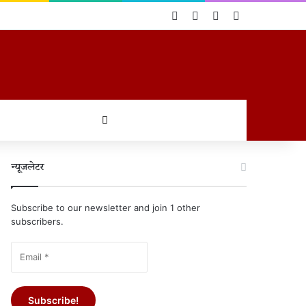
Log In
Random Article
Sidebar
Switch skin
खोजें
न्यूजलेटर
Subscribe to our newsletter and join 1 other
subscribers.