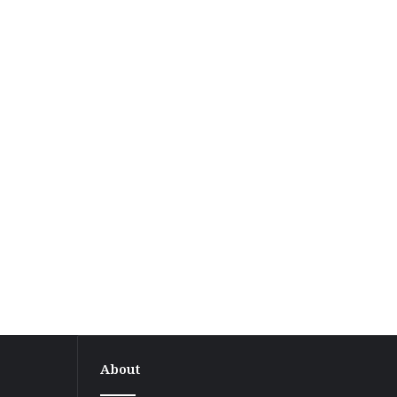
About
बगहा-1
प्रखंड