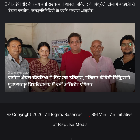
वीआईपी दौरे के समय बनी सड़क बनी आफत, पतिलार के मिश्रौली टोला में बदहाली से
बेहाल ग्रामीण, जनप्रतिनिधियों के प्रति गहराया आक्रोश
ग्रामीण
अंचल
की
प्रतिभा
ने
फिर
रचा
इतिहास,
2 days ago
ग्रामीण अंचल की प्रतिभा ने फिर रचा इतिहास, पतिलार की बेटी सिद्धि रानी
पतिलार
मुजफ्फरपुर विश्वविद्यालय में बनीं असिस्टेंट प्रोफेसर
की
बेटी
सिद्धि
रानी
मुजफ्फरपुर
© Copyright 2026, All Rights Reserved |
R9TV.in : An initiative
विश्वविद्यालय
of Bizpulse Media
में
बनीं
असिस्टेंट
Facebook