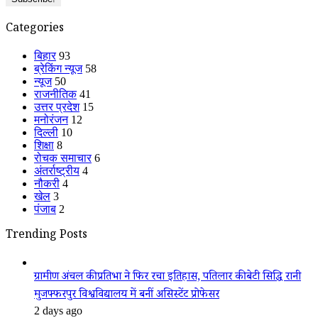
Categories
बिहार
93
ब्रेकिंग न्यूज
58
न्यूज
50
राजनीतिक
41
उत्तर प्रदेश
15
मनोरंजन
12
दिल्ली
10
शिक्षा
8
रोचक समाचार
6
अंतर्राष्ट्रीय
4
नौकरी
4
खेल
3
पंजाब
2
Trending Posts
ग्रामीण अंचल की प्रतिभा ने फिर रचा इतिहास, पतिलार की बेटी सिद्धि रानी
मुजफ्फरपुर विश्वविद्यालय में बनीं असिस्टेंट प्रोफेसर
2 days ago