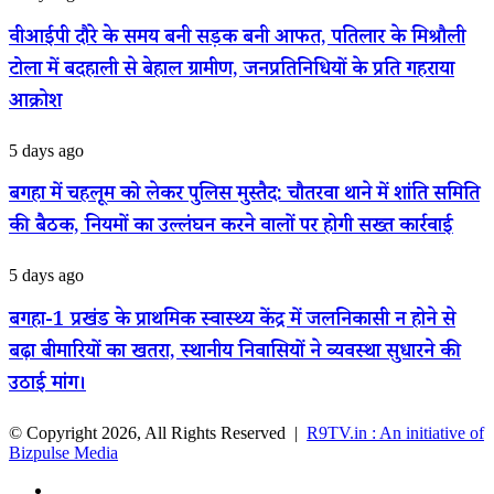
के
दौरे
विश्वविद्यालय
30
के
वीआईपी दौरे के समय बनी सड़क बनी आफत, पतिलार के मिश्रौली
में
साल
समय
बनीं
पुराने
टोला में बदहाली से बेहाल ग्रामीण, जनप्रतिनिधियों के प्रति गहराया
बनी
असिस्टेंट
अभेद्य
सड़क
आक्रोश
प्रोफेसर
किले
बनी
में
आफत,
सेंध
बगहा
5 days ago
पतिलार
में
के
चहलूम
मिश्रौली
बगहा में चहलूम को लेकर पुलिस मुस्तैद: चौतरवा थाने में शांति समिति
को
टोला
की बैठक, नियमों का उल्लंघन करने वालों पर होगी सख्त कार्रवाई
लेकर
में
पुलिस
बदहाली
मुस्तैद:
से
बगहा-1
5 days ago
चौतरवा
बेहाल
प्रखंड
थाने
ग्रामीण,
के
बगहा-1 प्रखंड के प्राथमिक स्वास्थ्य केंद्र में जलनिकासी न होने से
में
जनप्रतिनिधियों
प्राथमिक
शांति
बढ़ा बीमारियों का खतरा, स्थानीय निवासियों ने व्यवस्था सुधारने की
के
स्वास्थ्य
समिति
प्रति
केंद्र
उठाई मांग।
की
गहराया
में
बैठक,
आक्रोश
जलनिकासी
नियमों
© Copyright 2026, All Rights Reserved |
R9TV.in : An initiative of
न
का
Bizpulse Media
होने
उल्लंघन
से
करने
Facebook
बढ़ा