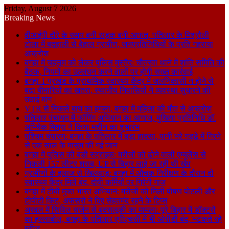
Friday, August 7 2026
Breaking News
वीआईपी दौरे के समय बनी सड़क बनी आफत, पतिलार के मिश्रौली
टोला में बदहाली से बेहाल ग्रामीण, जनप्रतिनिधियों के प्रति गहराया
आक्रोश
बगहा में चहलूम को लेकर पुलिस मुस्तैद: चौतरवा थाने में शांति समिति की
बैठक, नियमों का उल्लंघन करने वालों पर होगी सख्त कार्रवाई
बगहा-1 प्रखंड के प्राथमिक स्वास्थ्य केंद्र में जलनिकासी न होने से
बढ़ा बीमारियों का खतरा, स्थानीय निवासियों ने व्यवस्था सुधारने की
उठाई मांग।
VTR से निकले बाघ का हमला, बगहा में महिला की मौत से आक्रोश
पतिलार पंचायत में फॉगिंग अभियान का आगाज, मुखिया प्रतिनिधि डॉ.
अभिषेक मिश्रा ने किया मशीन का शुभारंभ
पश्चिम चंपारण: बगहा के पतिलार में बड़ा हादसा, पानी भरे गड्ढे में गिरने
से एक साल के मासूम की गई जान
बगहा में पुलिस की बड़ी स्ट्राइक: मरीजों को ढोने वाली एम्बुलेंस से
निकली 157 लीटर शराब, UP से बिहार लाई जा रही थी खेप
ग्रामीणों के इलाज से खिलवाड़: बगहा में औचक निरीक्षण के दौरान दो
स्वास्थ्य केंद्र मिले बंद, दोषी कर्मियों पर गिरेगी गाज
बगहा में टीबी मुक्त भारत अभियान: मरीजों को मिली पोषण पोटली और
टीपीटी किट, अफसरों ने दिए सेहतमंद रहने के टिप्स
अरवल में सिविल सर्जन से बदसलूकी का मामला: पूरे बिहार में डॉक्टरों
का हल्लाबोल, बगहा के पतिलार एपीएचसी में भी ओपीडी बंद, भटकते रहे
मरीज