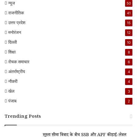
न्यूज
50
राजनीतिक
41
उत्तर प्रदेश
15
मनोरंजन
12
दिल्ली
10
शिक्षा
8
रोचक समाचार
6
अंतर्राष्ट्रीय
4
नौकरी
4
खेल
3
पंजाब
2
Trending Posts
सुस्ता सीमा विवाद के बीच SSB और APF की हाई-लेवल