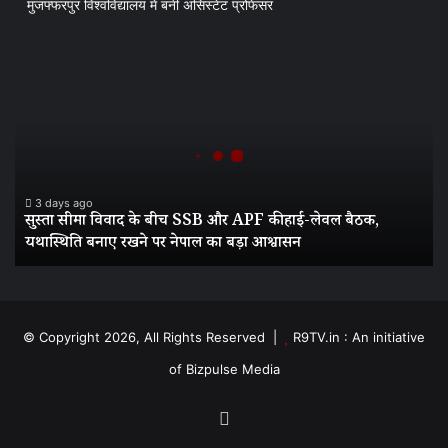
मुजफ्फरपुर विश्वविद्यालय में बनीं असिस्टेंट प्रोफेसर
सुस्ता
सीमा
विवाद
के
बीच
SSB
और
APF
3 days ago
सुस्ता सीमा विवाद के बीच SSB और APF की हाई-लेवल बैठक,
की
यथास्थिति बनाए रखने पर नेपाल का बड़ा आश्वासन
हाई-
लेवल
बैठक,
यथास्थिति
बनाए
© Copyright 2026, All Rights Reserved |
R9TV.in : An initiative
रखने
of Bizpulse Media
पर
नेपाल
का
Facebook
बड़ा